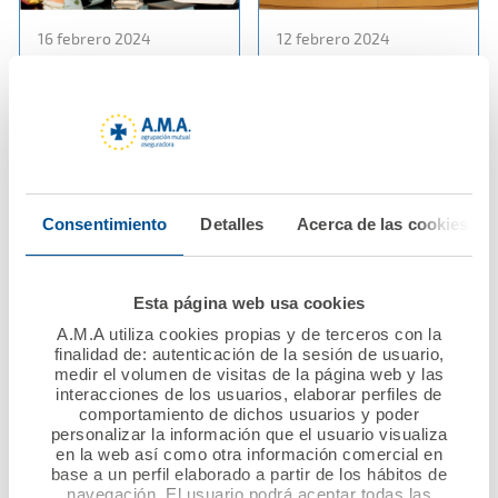
16 febrero 2024
12 febrero 2024
La Fundación A.M.A. y
El Dr. Diego Murillo
el Colegio Oficial de
preside el acto de
Farmacéuticos de
entrega de los X
Castellón renuevan su
Premios Nacional
convenio de
Mutualista Solidario
colaboración
convocados por la
Consentimiento
Detalles
Acerca de las cookies
Fundación A.M.A. que
otorgan 60.000 euros
Ver noticia
a proyectos solidarios
Esta página web usa cookies
A.M.A utiliza cookies propias y de terceros con la
Ver noticia
finalidad de: autenticación de la sesión de usuario,
medir el volumen de visitas de la página web y las
interacciones de los usuarios, elaborar perfiles de
comportamiento de dichos usuarios y poder
personalizar la información que el usuario visualiza
en la web así como otra información comercial en
base a un perfil elaborado a partir de los hábitos de
navegación. El usuario podrá aceptar todas las