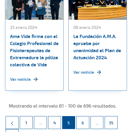
25 enero 2024
08 enero 2024
Ama Vida firma con el
La Fundación A.M.A.
Colegio Profesional de
aprueba por
Fisioterapeutas de
unanimidad el Plan de
Extremadura la póliza
Actuación 2024
colectiva de Vida
Ver noticia
Ver noticia
Mostrando el intervalo 81 - 100 de 696 resultados.
Página
Páginas intermedias Use TAB para desplazarse.
Página
Página
Página
Páginas intermed
Página
1
...
4
5
6
...
35