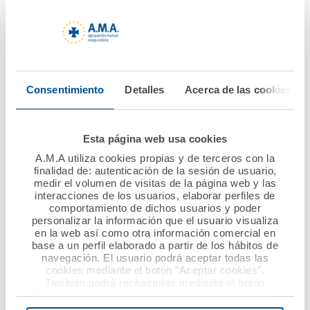
Nuevo convenio de
Atrás La Fundación
colaboración entre
A.M.A. lanza la VIII
A.M.A. y el Colegio de
edición del Premio
Enfermería de
Nacional Mutualista
Gipuzkoa
Solidario dotado con
Consentimiento
Detalles
Acerca de las cookies
60.000 euros
Ver noticia
Ver noticia
Esta página web usa cookies
A.M.A utiliza cookies propias y de terceros con la
finalidad de: autenticación de la sesión de usuario,
medir el volumen de visitas de la página web y las
interacciones de los usuarios, elaborar perfiles de
comportamiento de dichos usuarios y poder
personalizar la información que el usuario visualiza
en la web así como otra información comercial en
base a un perfil elaborado a partir de los hábitos de
navegación. El usuario podrá aceptar todas las
cookies mediante el botón "Aceptar cookies".
28 mayo 2021
18 mayo 2021
También podrá rechazarlas mediante el botón
"Rechazar", donde se rechazarán todas las cookies
A.M.A. aumenta su
Acuerdo de
menos las necesarias para permitir el acceso a los