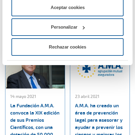
beneficio un 28%
colaboración entre el
servicios de la web solicitados por el usuario, o
Aceptar cookies
hasta superar los 12
Colegio de Enfermería
configurarlas usando el botón “Personalizar".
millones de euros
de Teruel y A.M.A.
Personalizar
Ver noticia
Ver noticia
Rechazar cookies
14 mayo 2021
23 abril 2021
La Fundación A.M.A.
A.M.A. ha creado un
convoca la XIX edición
área de prevención
de sus Premios
legal para asesorar y
Científicos, con una
ayudar a prevenir los
dotación de 50.000
riesgos y mejorar los