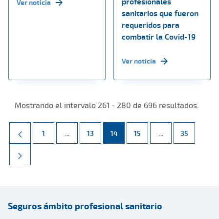
profesionales
Ver noticia
sanitarios que fueron
requeridos para
combatir la Covid-19
Ver noticia
Mostrando el intervalo 261 - 280 de 696 resultados.
Página
Páginas intermedias Use TAB para desplazarse.
Página
Página
Página
Páginas intermed
Página
1
...
13
14
15
...
35
Seguros ámbito profesional sanitario