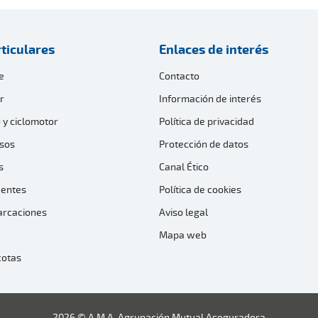
ticulares
Enlaces de interés
e
Contacto
r
Información de interés
 y ciclomotor
Política de privacidad
sos
Protección de datos
s
Canal Ético
dentes
Política de cookies
arcaciones
Aviso legal
Mapa web
cotas
2026 © A.M.A. Agrupación Mutual Aseguradora