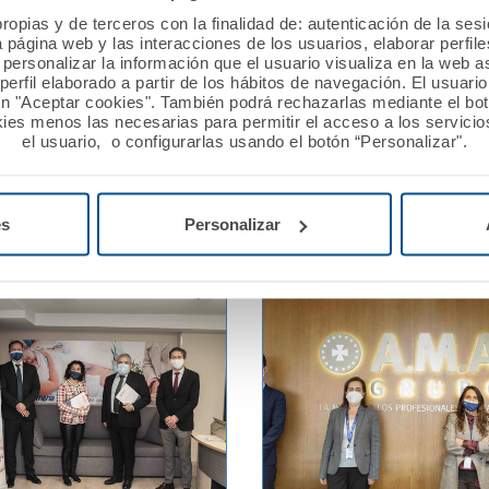
ropias y de terceros con la finalidad de: autenticación de la ses
tensa en la sede de
AMA Vida firma con el Col
a página web y las interacciones de los usuarios, elaborar perfi
MA Vida y Fundación por la
Médicos de Huelva la póli
personalizar la información que el usuario visualiza en la web 
nuevos acuerdos,
colectiva de Vida
erfil elaborado a partir de los hábitos de navegación. El usuari
ón "Aceptar cookies". También podrá rechazarlas mediante el bo
nes de convenios de
ies menos las necesarias para permitir el acceso a los servicios
ón y pólizas colectivas de
Ver noticia
el usuario, o configurarlas usando el botón “Personalizar".
ida
es
Personalizar