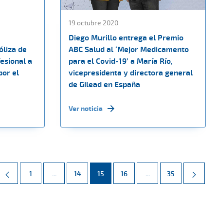
19 octubre 2020
Diego Murillo entrega el Premio
óliza de
ABC Salud al ‘Mejor Medicamento
esional a
para el Covid-19’ a María Río,
por el
vicepresidenta y directora general
de Gilead en España
Ver noticia
Página
Páginas intermedias Use TAB para desplazarse.
Página
Página
Página
Páginas intermedias 
Página
1
...
14
15
16
...
35