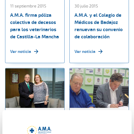
11 septiembre 2015
30 julio 2015
A.M.A. firma póliza
A.M.A. y el Colegio de
colectiva de decesos
Médicos de Badajoz
para los veterinarios
renuevan su convenio
de Castilla-La Mancha
de colaboración
Ver noticia
Ver noticia
15 julio 2015
13 julio 2015
A.M.A. y el Colegio de
El Ayuntamiento de
Farmacéuticos de
Pontevedra y la