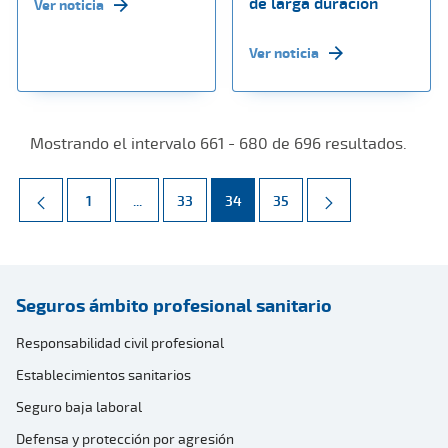
de larga duración
Ver noticia
Ver noticia
Mostrando el intervalo 661 - 680 de 696 resultados.
Página
Páginas intermedias Use TAB para desplazarse.
Página
Página
Página
1
...
33
34
35
Seguros ámbito profesional sanitario
Responsabilidad civil profesional
Establecimientos sanitarios
Seguro baja laboral
Defensa y protección por agresión