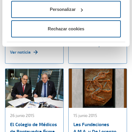
Enfermería de
seguro de Decesos
Granada renuevan su
servicios de
Personalizar
convenio de
testamento online,
colaboración |
testamento vital y
Rechazar cookies
Agrupación Mutual
gestión de vida digital
Aseguradora
Ver noticia
Ver noticia
26 junio 2015
15 junio 2015
El Colegio de Médicos
Las Fundaciones
de Pontevedra firma
A.M.A. y De Lorenzo