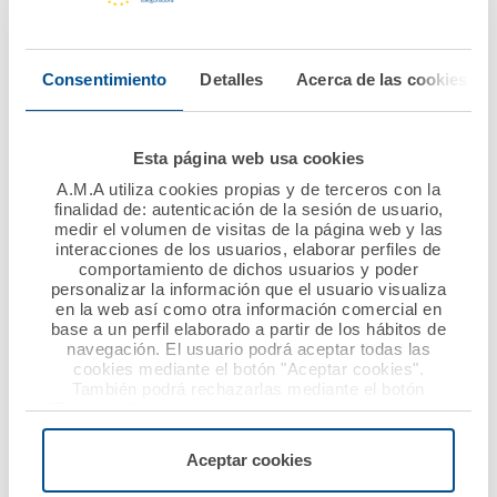
Navarra renuevan su
Fundación A.M.A.
convenio de
llevan la ayuda
colaboración
alimentaria a 247
Consentimiento
Detalles
Acerca de las cookies
niños de familias en
riesgo
Ver noticia
socioeconómico
Esta página web usa cookies
A.M.A utiliza cookies propias y de terceros con la
Ver noticia
finalidad de: autenticación de la sesión de usuario,
medir el volumen de visitas de la página web y las
interacciones de los usuarios, elaborar perfiles de
comportamiento de dichos usuarios y poder
personalizar la información que el usuario visualiza
en la web así como otra información comercial en
base a un perfil elaborado a partir de los hábitos de
navegación. El usuario podrá aceptar todas las
cookies mediante el botón "Aceptar cookies".
También podrá rechazarlas mediante el botón
"Rechazar", donde se rechazarán todas las cookies
menos las necesarias para permitir el acceso a los
09 julio 2015
02 julio 2015
servicios de la web solicitados por el usuario, o
Aceptar cookies
configurarlas usando el botón “Personalizar".
A.M.A. y el Colegio de
A.M.A. añade a su