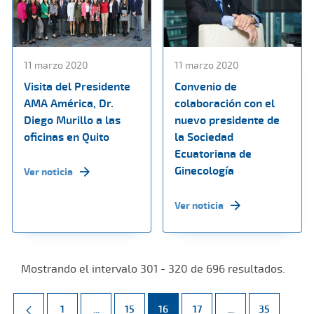
11 marzo 2020
11 marzo 2020
Visita del Presidente
Convenio de
AMA América, Dr.
colaboración con el
Diego Murillo a las
nuevo presidente de
oficinas en Quito
la Sociedad
Ecuatoriana de
Ginecología
Ver noticia
Ver noticia
Mostrando el intervalo 301 - 320 de 696 resultados.
Página
Páginas intermedias Use TAB para desplazarse.
Página
Página
Página
Páginas intermed
Página
1
...
15
16
17
...
35