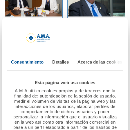
25 junio 2020
18 junio 2020
AMA Vida firma póliza
La Fundación A.M.A.
colectiva de Vida con
abre la convocatoria
el Col·legi Oficial
del VII Premio
d'Infermeres i
Nacional Mutualista
Infermers de
Solidario, dotado con
Consentimiento
Detalles
Acerca de las cookies
Barcelona
60.000 euros
Ver noticia
Ver noticia
Esta página web usa cookies
A.M.A utiliza cookies propias y de terceros con la
finalidad de: autenticación de la sesión de usuario,
medir el volumen de visitas de la página web y las
interacciones de los usuarios, elaborar perfiles de
comportamiento de dichos usuarios y poder
personalizar la información que el usuario visualiza
en la web así como otra información comercial en
base a un perfil elaborado a partir de los hábitos de