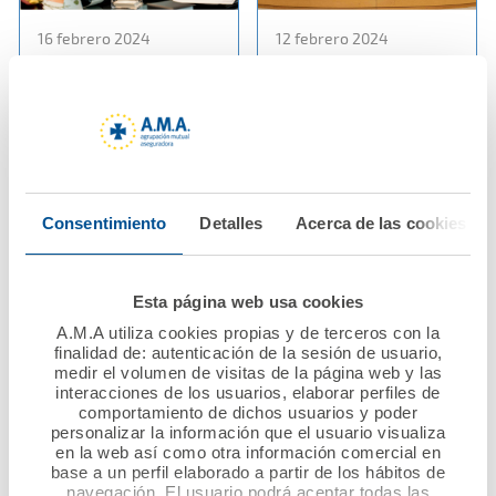
16 febrero 2024
12 febrero 2024
La Fundación A.M.A. y
El Dr. Diego Murillo
el Colegio Oficial de
preside el acto de
Farmacéuticos de
entrega de los X
Castellón renuevan su
Premios Nacional
convenio de
Mutualista Solidario
colaboración
convocados por la
Consentimiento
Detalles
Acerca de las cookies
Fundación A.M.A. que
otorgan 60.000 euros
Ver noticia
a proyectos solidarios
Esta página web usa cookies
A.M.A utiliza cookies propias y de terceros con la
Ver noticia
finalidad de: autenticación de la sesión de usuario,
medir el volumen de visitas de la página web y las
interacciones de los usuarios, elaborar perfiles de
comportamiento de dichos usuarios y poder
personalizar la información que el usuario visualiza
en la web así como otra información comercial en
base a un perfil elaborado a partir de los hábitos de
navegación. El usuario podrá aceptar todas las