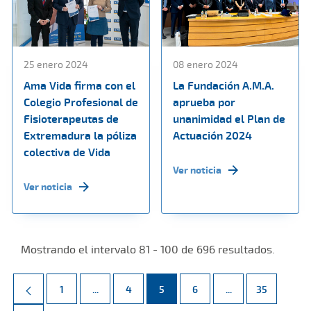
25 enero 2024
08 enero 2024
Ama Vida firma con el
La Fundación A.M.A.
Colegio Profesional de
aprueba por
Fisioterapeutas de
unanimidad el Plan de
Extremadura la póliza
Actuación 2024
colectiva de Vida
Ver noticia
Ver noticia
Mostrando el intervalo 81 - 100 de 696 resultados.
Página
Páginas intermedias Use TAB para desplazarse.
Página
Página
Página
Páginas intermed
Página
1
...
4
5
6
...
35