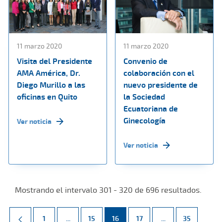
11 marzo 2020
11 marzo 2020
Visita del Presidente
Convenio de
AMA América, Dr.
colaboración con el
Diego Murillo a las
nuevo presidente de
oficinas en Quito
la Sociedad
Ecuatoriana de
Ginecología
Ver noticia
Ver noticia
Mostrando el intervalo 301 - 320 de 696 resultados.
Página
Páginas intermedias Use TAB para desplazarse.
Página
Página
Página
Páginas intermed
Página
1
...
15
16
17
...
35