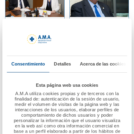
25 junio 2020
18 junio 2020
AMA Vida firma póliza
La Fundación A.M.A.
colectiva de Vida con
abre la convocatoria
el Col·legi Oficial
del VII Premio
d'Infermeres i
Nacional Mutualista
Infermers de
Solidario, dotado con
Consentimiento
Detalles
Acerca de las cookies
Barcelona
60.000 euros
Ver noticia
Ver noticia
Esta página web usa cookies
A.M.A utiliza cookies propias y de terceros con la
finalidad de: autenticación de la sesión de usuario,
medir el volumen de visitas de la página web y las
interacciones de los usuarios, elaborar perfiles de
comportamiento de dichos usuarios y poder
personalizar la información que el usuario visualiza
en la web así como otra información comercial en
base a un perfil elaborado a partir de los hábitos de