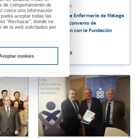
les de comportamiento de
18 marzo 2019
así como otra información
El Colegio de Enfermería de Málaga
o podrá aceptar todas las
tón "Rechazar", donde se
dad de la
renueva el convenio de
 de la web solicitados por
l Hospital
colaboración con la Fundación
A.M.A.
Ver noticia
Aceptar cookies