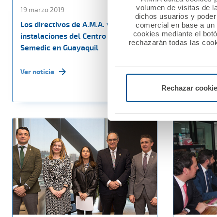
volumen de visitas de l
19 marzo 2019
19 marzo 2
dichos usuarios y poder 
Los directivos de A.M.A. visitan las
AMA Améri
comercial en base a un p
cookies mediante el bot
instalaciones del Centro Médico
Ecuador c
rechazarán todas las cook
Semedic en Guayaquil
nueva ofic
Ver noticia
Ver noticia
Rechazar cooki