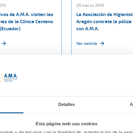
019
20 marzo 2019
ivos de A.M.A. visitan las
La Asociación de Higienis
nes de la Clínica Centeno
Aragón contrata la póliza
(Ecuador)
con A.M.A.
Ver noticia
Detalles
A
Esta página web usa cookies
ropias y de terceros con la finalidad de: autenticación de la ses