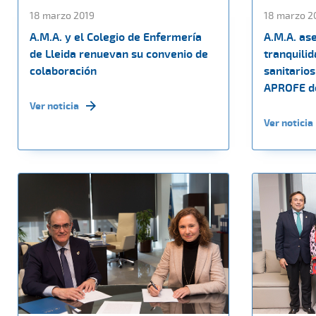
18 marzo 2019
18 marzo 2
A.M.A. y el Colegio de Enfermería
A.M.A. ase
de Lleida renuevan su convenio de
tranquilid
colaboración
sanitario
APROFE d
Ver noticia
Ver noticia