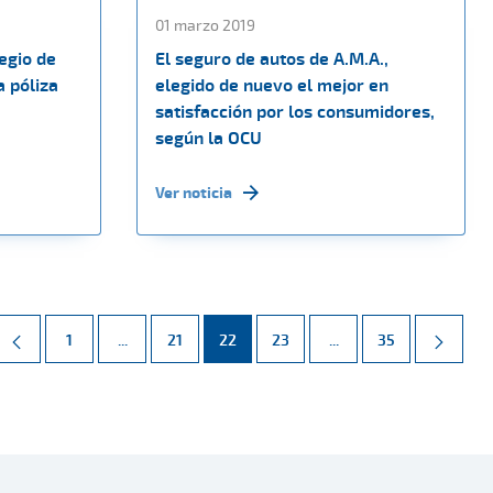
01 marzo 2019
egio de
El seguro de autos de A.M.A.,
a póliza
elegido de nuevo el mejor en
satisfacción por los consumidores,
según la OCU
Ver noticia
Página
Páginas intermedias Use TAB para desplazarse.
Página
Página
Página
Páginas intermedias 
Página
1
...
21
22
23
...
35