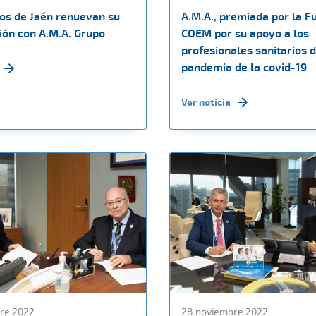
os de Jaén renuevan su
A.M.A., premiada por la F
ión con A.M.A. Grupo
COEM por su apoyo a los
profesionales sanitarios 
pandemia de la covid-19
Ver noticia
re 2022
28 noviembre 2022