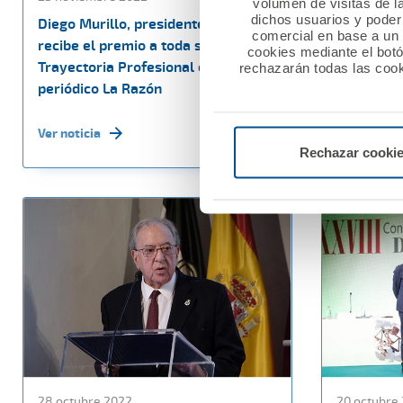
volumen de visitas de l
dichos usuarios y poder 
Diego Murillo, presidente de A.M.A.,
Lección ma
comercial en base a un p
recibe el premio a toda su
presidente
cookies mediante el bot
Trayectoria Profesional en el
de los Pro
rechazarán todas las cook
periódico La Razón
y el Dere
Ver noticia
Ver noticia
Rechazar cooki
28 octubre 2022
20 octubre