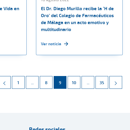
e Vida en
El Dr. Diego Murillo recibe la ‘H de
Oro’ del Colegio de Farmacéuticos
de Málaga en un acto emotivo y
multitudinario
Ver noticia
Página
Páginas intermedias Use TAB para desplazarse.
Página
Página
Página
Páginas intermedias 
Página
1
...
8
9
10
...
35
Redes sociales