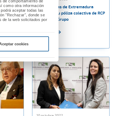
les de comportamiento de
así como otra información
 a la
Los dentistas de Extremadura
o podrá aceptar todas las
 con
renuevan su póliza colectiva de RCP
tón "Rechazar", donde se
con A.M.A. Grupo
 de la web solicitados por
Ver noticia
Aceptar cookies
10 octubre 2022