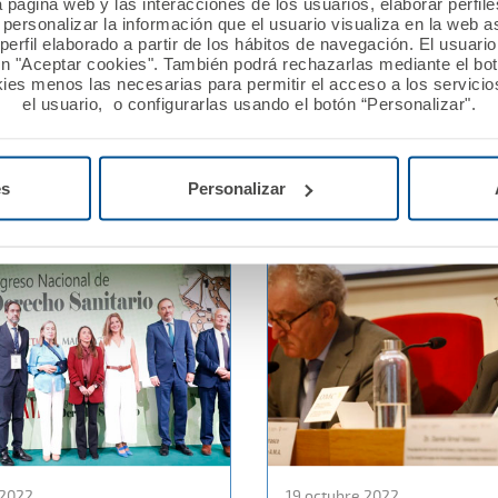
a página web y las interacciones de los usuarios, elaborar perfi
personalizar la información que el usuario visualiza en la web 
gistral del Dr. Murillo,
La Fundación A.M.A. apoya
erfil elaborado a partir de los hábitos de navegación. El usuari
 de A.M.A., en el Máster
investigación de los niños
ón "Aceptar cookies". También podrá rechazarlas mediante el bo
fesionales de la Medicina
trastornos graves de
ies menos las necesarias para permitir el acceso a los servicios
el usuario, o configurarlas usando el botón “Personalizar".
cho
neurodesarrollo
Ver noticia
es
Personalizar
 2022
19 octubre 2022