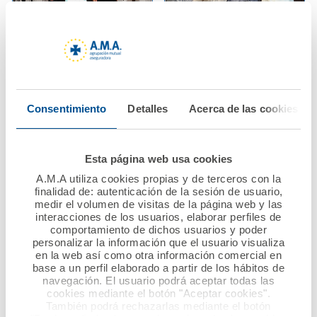
10 noviembre 2021
28 octubre 2021
El Colegio de
AMA Vida firma con el
Dietistas-
Colegio de
Consentimiento
Detalles
Acerca de las cookies
Nutricionistas de
Veterinarios de
Catalunya reconoce a
Melilla una póliza
A.M.A. su compromiso
colectiva de Vida
Esta página web usa cookies
con sus colegiados de
A.M.A utiliza cookies propias y de terceros con la
Catalunya
Ver noticia
finalidad de: autenticación de la sesión de usuario,
medir el volumen de visitas de la página web y las
Ver noticia
interacciones de los usuarios, elaborar perfiles de
comportamiento de dichos usuarios y poder
personalizar la información que el usuario visualiza
en la web así como otra información comercial en
base a un perfil elaborado a partir de los hábitos de
navegación. El usuario podrá aceptar todas las
cookies mediante el botón "Aceptar cookies".
También podrá rechazarlas mediante el botón