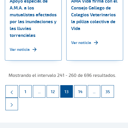
Apoyo especial de
AMA Vida firma con el
A.M.A. a los
Consejo Gallego de
mutualistas afectados
Colegios Veterinarios
por las inundaciones y
la póliza colectiva de
las lluvias
Vida
torrenciales
Ver noticia
Ver noticia
Mostrando el intervalo 241 - 260 de 696 resultados.
Página
Páginas intermedias Use TAB para desplazarse.
Página
Página
Página
Páginas intermed
Página
1
...
12
13
14
...
35