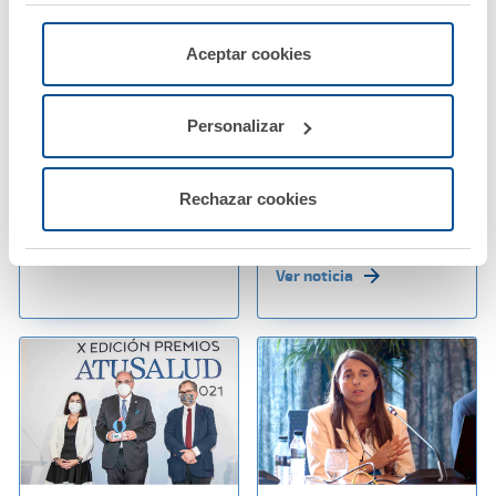
"Rechazar", donde se rechazarán todas las cookies
menos las necesarias para permitir el acceso a los
servicios de la web solicitados por el usuario, o
Aceptar cookies
configurarlas usando el botón “Personalizar".
20 octubre 2021
14 octubre 2021
El Taller de A.M.A. del
A.M.A. lanza el mejor
Personalizar
Congreso de Derecho
producto de renting
Sanitario se convierte
de autos para los
en un éxito absoluto
profesionales
Rechazar cookies
sanitarios
Ver noticia
Ver noticia