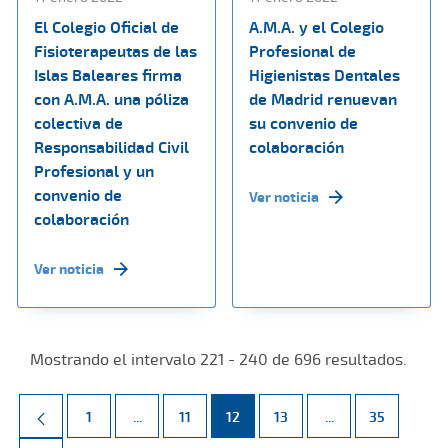
El Colegio Oficial de
A.M.A. y el Colegio
Fisioterapeutas de las
Profesional de
Islas Baleares firma
Higienistas Dentales
con A.M.A. una póliza
de Madrid renuevan
colectiva de
su convenio de
Responsabilidad Civil
colaboración
Profesional y un
convenio de
Ver noticia
colaboración
Ver noticia
Mostrando el intervalo 221 - 240 de 696 resultados.
Página
Páginas intermedias Use TAB para desplazarse.
Página
Página
Página
Páginas intermed
Página
1
...
11
12
13
...
35