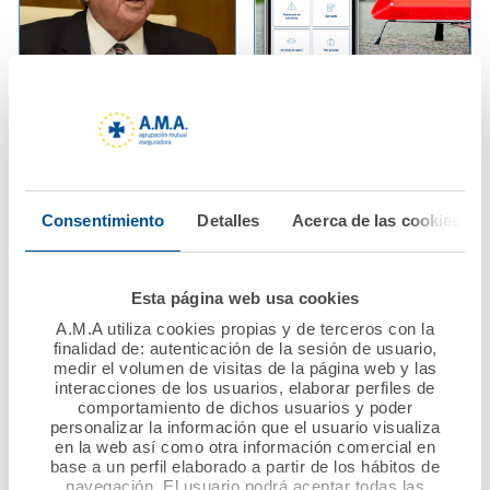
08 febrero 2022
03 febrero 2022
AMA Vida firma
A.M.A. incluye en su
pólizas colectivas de
App el servicio de
Vida con los Colegios
solicitud de asistencia
de Enfermería de
en carretera para el
Consentimiento
Detalles
Acerca de las cookies
Lleida y Girona y con
seguro de Autos
el Colegio de
Protésicos Dentales
Ver noticia
Esta página web usa cookies
de Andalucía
A.M.A utiliza cookies propias y de terceros con la
finalidad de: autenticación de la sesión de usuario,
Ver noticia
medir el volumen de visitas de la página web y las
interacciones de los usuarios, elaborar perfiles de
comportamiento de dichos usuarios y poder
personalizar la información que el usuario visualiza
en la web así como otra información comercial en
base a un perfil elaborado a partir de los hábitos de
navegación. El usuario podrá aceptar todas las