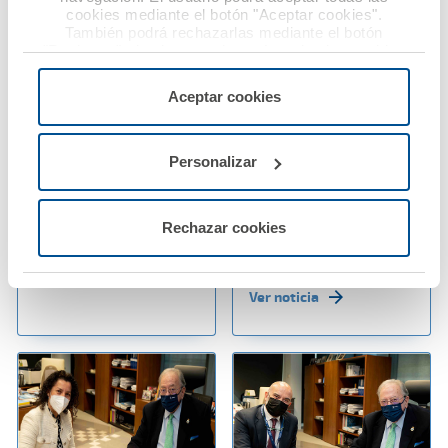
cookies mediante el botón "Aceptar cookies".
También podrá rechazarlas mediante el botón
"Rechazar", donde se rechazarán todas las cookies
menos las necesarias para permitir el acceso a los
servicios de la web solicitados por el usuario, o
24 enero 2022
24 enero 2022
Aceptar cookies
configurarlas usando el botón “Personalizar".
Los médicos sorianos
A.M.A. amplía las
renuevan su convenio
prestaciones de su
Personalizar
de colaboración con
App con el servicio de
A.M.A.
autocita para la
reparación de la luna
Rechazar cookies
del vehículo
Ver noticia
Ver noticia