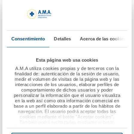
10 septiembre 2019
02 septiembre 2019
Masiva participación
Los podólogos de
en la VI Edición de los
Galicia siguen
Premios Mutualista
confiando su
Consentimiento
Detalles
Acerca de las cookies
Solidario convocados
Responsabilidad Civil
por la Fundación
a A.M.A.
A.M.A.
Esta página web usa cookies
Ver noticia
A.M.A utiliza cookies propias y de terceros con la
Ver noticia
finalidad de: autenticación de la sesión de usuario,
medir el volumen de visitas de la página web y las
interacciones de los usuarios, elaborar perfiles de
comportamiento de dichos usuarios y poder
personalizar la información que el usuario visualiza
en la web así como otra información comercial en
base a un perfil elaborado a partir de los hábitos de
navegación. El usuario podrá aceptar todas las
cookies mediante el botón "Aceptar cookies".
También podrá rechazarlas mediante el botón
"Rechazar", donde se rechazarán todas las cookies
menos las necesarias para permitir el acceso a los