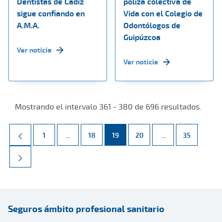
Dentistas de Cádiz
póliza colectiva de
sigue confiando en
Vida con el Colegio de
A.M.A.
Odontólogos de
Guipúzcoa
Ver noticia
Ver noticia
Mostrando el intervalo 361 - 380 de 696 resultados.
Página
Páginas intermedias Use TAB para desplazarse.
Página
Página
Página
Páginas intermed
Página
1
...
18
19
20
...
35
Seguros ámbito profesional sanitario