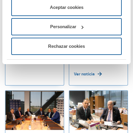
02 agosto 2019
22 julio 2019
servicios de la web solicitados por el usuario, o
Aceptar cookies
La Fundación A.M.A.
La clínica dental
configurarlas usando el botón “Personalizar".
convoca sus XVIII
solidaria para
Premios Científicos
inmigrantes de
Personalizar
Melilla, patrocinada
por la Fundación
Ver noticia
A.M.A., atiende a más
Rechazar cookies
de dos mil personas al
año
Ver noticia