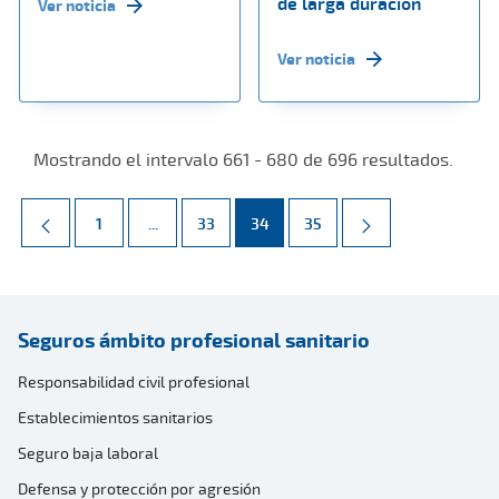
de larga duración
Ver noticia
Ver noticia
Mostrando el intervalo 661 - 680 de 696 resultados.
Página
Páginas intermedias Use TAB para desplazarse.
Página
Página
Página
1
...
33
34
35
Seguros ámbito profesional sanitario
Responsabilidad civil profesional
Establecimientos sanitarios
Seguro baja laboral
Defensa y protección por agresión