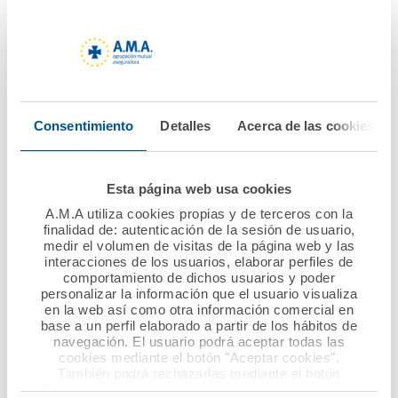
16 noviembre 2022
15 noviembre 2022
La Fundación A.M.A.
Los dentistas de
apoya a la
Extremadura
investigación de los
renuevan su póliza
niños con trastornos
colectiva de RCP con
Consentimiento
Detalles
Acerca de las cookies
graves de
A.M.A. Grupo
neurodesarrollo
Ver noticia
Esta página web usa cookies
Ver noticia
A.M.A utiliza cookies propias y de terceros con la
finalidad de: autenticación de la sesión de usuario,
medir el volumen de visitas de la página web y las
interacciones de los usuarios, elaborar perfiles de
comportamiento de dichos usuarios y poder
personalizar la información que el usuario visualiza
en la web así como otra información comercial en
base a un perfil elaborado a partir de los hábitos de
navegación. El usuario podrá aceptar todas las
cookies mediante el botón "Aceptar cookies".
También podrá rechazarlas mediante el botón
"Rechazar", donde se rechazarán todas las cookies