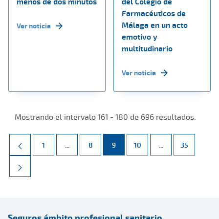
menos de dos minutos
del Colegio de
Farmacéuticos de
Málaga en un acto
Ver noticia
emotivo y
multitudinario
Ver noticia
Mostrando el intervalo 161 - 180 de 696 resultados.
Página
Páginas intermedias Use TAB para desplazarse.
Página
Página
Página
Páginas intermed
Página
1
...
8
9
10
...
35
Seguros ámbito profesional sanitario