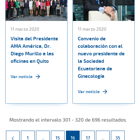
11 marzo 2020
11 marzo 2020
Visita del Presidente
Convenio de
AMA América, Dr.
colaboración con el
Diego Murillo a las
nuevo presidente de
oficinas en Quito
la Sociedad
Ecuatoriana de
Ginecología
Ver noticia
Ver noticia
Mostrando el intervalo 301 - 320 de 696 resultados.
Página
Páginas intermedias Use TAB para desplazarse.
Página
Página
Página
Páginas intermed
Página
1
...
15
16
17
...
35