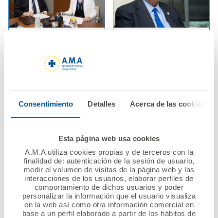
25 junio 2020
18 junio 2020
AMA Vida firma póliza
La Fundación A.M.A.
colectiva de Vida con
abre la convocatoria
el Col·legi Oficial
del VII Premio
d'Infermeres i
Nacional Mutualista
Infermers de
Solidario, dotado con
Consentimiento
Detalles
Acerca de las cookies
Barcelona
60.000 euros
Ver noticia
Ver noticia
Esta página web usa cookies
A.M.A utiliza cookies propias y de terceros con la
finalidad de: autenticación de la sesión de usuario,
medir el volumen de visitas de la página web y las
interacciones de los usuarios, elaborar perfiles de
comportamiento de dichos usuarios y poder
personalizar la información que el usuario visualiza
en la web así como otra información comercial en
base a un perfil elaborado a partir de los hábitos de