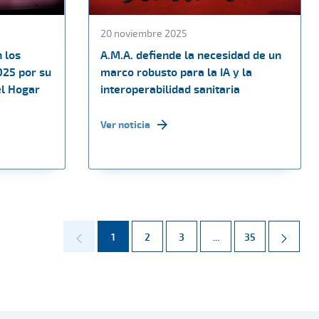
20 noviembre 2025
 los
A.M.A. defiende la necesidad de un
025 por su
marco robusto para la IA y la
el Hogar
interoperabilidad sanitaria
Ver noticia
Página
Página
Página
Páginas intermedias 
Página
1
2
3
...
35