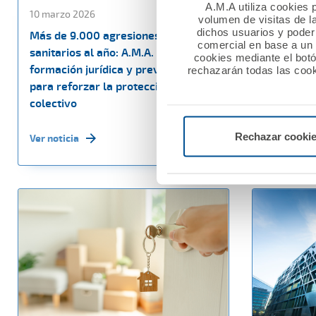
A.M.A utiliza cookies p
10 marzo 2026
27 febrero
volumen de visitas de l
dichos usuarios y poder 
Más de 9.000 agresiones a
La Fundac
comercial en base a un p
sanitarios al año: A.M.A. impulsa
60.000 eu
cookies mediante el bot
formación jurídica y prevención
sociales e
rechazarán todas las cook
para reforzar la protección del
Nacional M
colectivo
Ver noticia
Rechazar cooki
Ver noticia