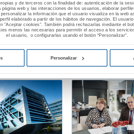
ropias y de terceros con la finalidad de: autenticación de la ses
 2026
13 febrero 2026
a página web y las interacciones de los usuarios, elaborar perfi
personalizar la información que el usuario visualiza en la web 
ión A.M.A. concede
A.M.A. reafirma su apoyo 
erfil elaborado a partir de los hábitos de navegación. El usuari
ros a nueve proyectos
profesionales sanitarios e
ón "Aceptar cookies". También podrá rechazarlas mediante el bo
n la XII edición del Premio
Jornadas PostMIR del Gr
ies menos las necesarias para permitir el acceso a los servicios
el usuario, o configurarlas usando el botón “Personalizar".
utualista Solidario.
Ver noticia
es
Personalizar