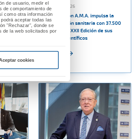
ión de usuario, medir el
13 febrero 2026
les de comportamiento de
así como otra información
a los
La Fundación A.M.A. impulsa la
o podrá aceptar todas las
n las
investigación sanitaria con 37.500
tón "Rechazar", donde se
upo CTO
euros en la XXII Edición de sus
 de la web solicitados por
Premios Científicos
Ver noticia
Aceptar cookies