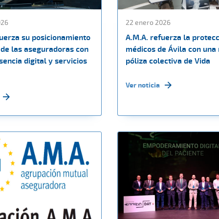
026
22 enero 2026
fuerza su posicionamiento
A.M.A. refuerza la protecc
de las aseguradoras con
médicos de Ávila con una
encia digital y servicios
póliza colectiva de Vida
Ver noticia