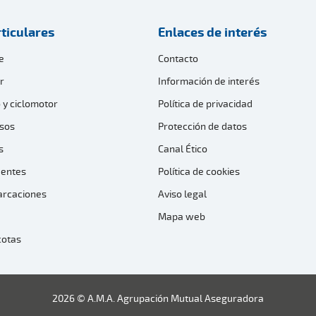
ticulares
Enlaces de interés
e
Contacto
r
Información de interés
 y ciclomotor
Política de privacidad
sos
Protección de datos
s
Canal Ético
dentes
Política de cookies
arcaciones
Aviso legal
Mapa web
cotas
2026 © A.M.A. Agrupación Mutual Aseguradora