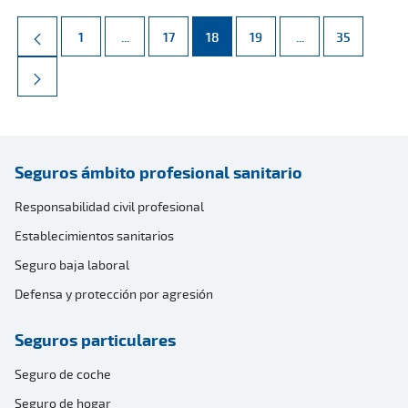
Página
Páginas intermedias Use TAB para desplazarse.
Página
Página
Página
Páginas intermed
Página
1
...
17
18
19
...
35
Seguros ámbito profesional sanitario
Responsabilidad civil profesional
Establecimientos sanitarios
Seguro baja laboral
Defensa y protección por agresión
Seguros particulares
Seguro de coche
Seguro de hogar