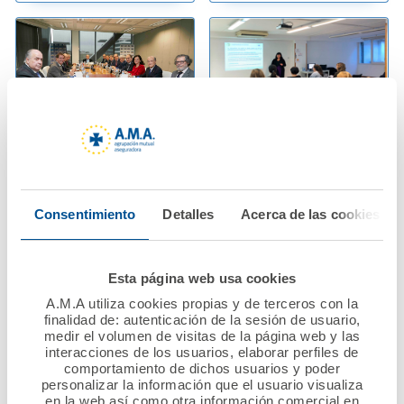
16 diciembre 2019
10 diciembre 2019
La Fundación A.M.A.
A.M.A. imparte
aprueba más de 70
jornada de formación
Consentimiento
Detalles
Acerca de las cookies
programas de ayudas
en Responsabilidad
sociales para 2020
Civil a la Asociación
de Higienistas
Esta página web usa cookies
dentales y auxiliares
Ver noticia
A.M.A utiliza cookies propias y de terceros con la
de Cataluña
finalidad de: autenticación de la sesión de usuario,
medir el volumen de visitas de la página web y las
(AHIADEC)
interacciones de los usuarios, elaborar perfiles de
comportamiento de dichos usuarios y poder
Ver noticia
personalizar la información que el usuario visualiza
en la web así como otra información comercial en