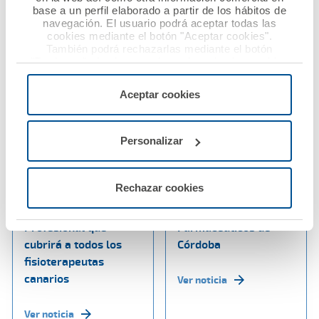
base a un perfil elaborado a partir de los hábitos de
navegación. El usuario podrá aceptar todas las
cookies mediante el botón "Aceptar cookies".
También podrá rechazarlas mediante el botón
"Rechazar", donde se rechazarán todas las cookies
menos las necesarias para permitir el acceso a los
servicios de la web solicitados por el usuario, o
Aceptar cookies
configurarlas usando el botón “Personalizar".
03 diciembre 2019
02 diciembre 2019
Personalizar
El Colegio de
El Dr. Diego Murillo,
Fisioterapeutas de
condecorado con la
Rechazar cookies
Canarias contrata con
Insignia de Oro del
A.M.A. la póliza de RC
Colegio Oficial de
Profesional que
Farmacéuticos de
cubrirá a todos los
Córdoba
fisioterapeutas
canarios
Ver noticia
Ver noticia