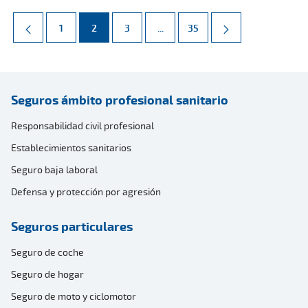
Página
Página
Página
Páginas intermedias Use TAB par
Página
1
2
3
...
35
Seguros ámbito profesional sanitario
Responsabilidad civil profesional
Establecimientos sanitarios
Seguro baja laboral
Defensa y protección por agresión
Seguros particulares
Seguro de coche
Seguro de hogar
Seguro de moto y ciclomotor