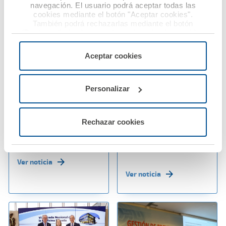
navegación. El usuario podrá aceptar todas las
cookies mediante el botón "Aceptar cookies".
También podrá rechazarlas mediante el botón
"Rechazar", donde se rechazarán todas las cookies
menos las necesarias para permitir el acceso a los
06 junio 2025
30 mayo 2025
servicios de la web solicitados por el usuario, o
Aceptar cookies
configurarlas usando el botón “Personalizar".
Ana Pastor advierte
A.M.A. Grupo ha
sobre el aumento de
obtenido un beneficio
agresiones a
de 23,93 millones de
Personalizar
profesionales
euros en 2024 y
sanitarios y reclama
refuerza su liderazgo
Rechazar cookies
una respuesta legal
como mutua de
firme y homogénea
referencia del sector
sanitario
Ver noticia
Ver noticia