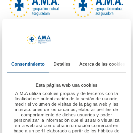
02 julio 2025
13 junio 2025
El Patronato de la
La Fundación A.M.A.
Fundación A.M.A.
lanza la convocatoria
aprueba por
del XII Premio
Consentimiento
Detalles
Acerca de las cookies
unanimidad las
Nacional Mutualista
cuentas anuales de
Solidario dotado con
2024.
60.000 euros
Esta página web usa cookies
A.M.A utiliza cookies propias y de terceros con la
Ver noticia
Ver noticia
finalidad de: autenticación de la sesión de usuario,
medir el volumen de visitas de la página web y las
interacciones de los usuarios, elaborar perfiles de
comportamiento de dichos usuarios y poder
personalizar la información que el usuario visualiza
en la web así como otra información comercial en
base a un perfil elaborado a partir de los hábitos de