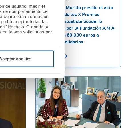
ión de usuario, medir el
olegio
El Dr. Diego Murillo preside el acto
les de comportamiento de
de
de entrega de los X Premios
así como otra información
nvenio de
Nacional Mutualista Solidario
o podrá aceptar todas las
tón "Rechazar", donde se
convocados por la Fundación A.M.A.
 de la web solicitados por
que otorgan 60.000 euros a
proyectos solidarios
Ver noticia
Aceptar cookies