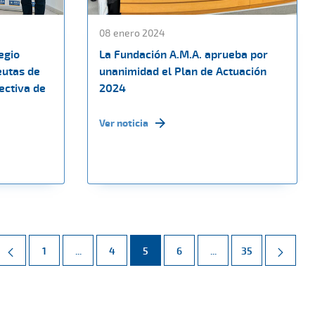
08 enero 2024
egio
La Fundación A.M.A. aprueba por
eutas de
unanimidad el Plan de Actuación
ectiva de
2024
Ver noticia
Página
Páginas intermedias Use TAB para desplazarse.
Página
Página
Página
Páginas intermedias 
Página
1
...
4
5
6
...
35