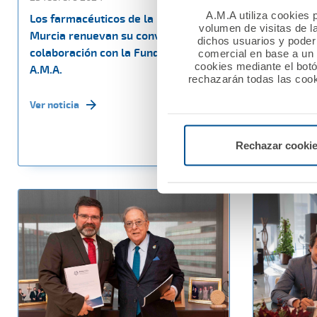
A.M.A utiliza cookies p
Los farmacéuticos de la Región de
Ama Vida 
volumen de visitas de l
Murcia renuevan su convenio de
Oficial de
dichos usuarios y poder 
colaboración con la Fundación
de Tenerif
comercial en base a un p
cookies mediante el bot
A.M.A.
Vida
rechazarán todas las cook
Ver noticia
Ver noticia
Rechazar cooki