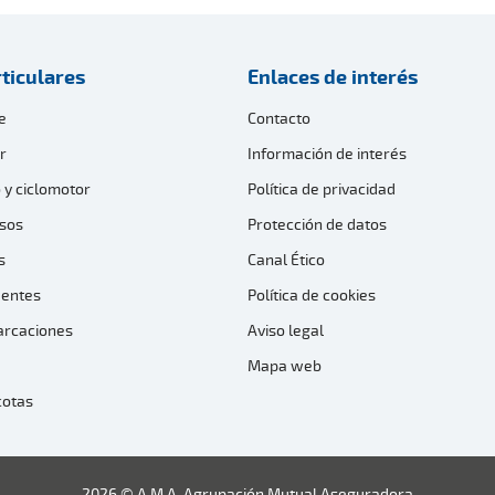
ticulares
Enlaces de interés
e
Contacto
r
Información de interés
 y ciclomotor
Política de privacidad
sos
Protección de datos
s
Canal Ético
dentes
Política de cookies
arcaciones
Aviso legal
Mapa web
cotas
2026 © A.M.A. Agrupación Mutual Aseguradora