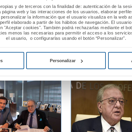
ropias y de terceros con la finalidad de: autenticación de la ses
firma con el Colegio
La Fundación A.M.A. y el C
a página web y las interacciones de los usuarios, elaborar perfi
 Dentistas de Santa Cruz
Oficial de Farmacéuticos 
personalizar la información que el usuario visualiza en la web 
e una póliza colectiva de
Castellón renuevan su co
erfil elaborado a partir de los hábitos de navegación. El usuari
ón "Aceptar cookies". También podrá rechazarlas mediante el bo
colaboración
ies menos las necesarias para permitir el acceso a los servicios
el usuario, o configurarlas usando el botón “Personalizar".
Ver noticia
es
Personalizar