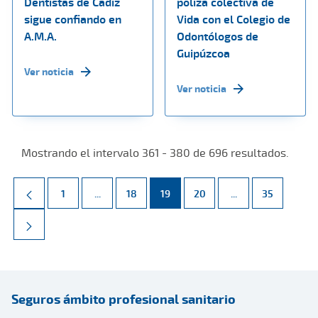
Dentistas de Cádiz
póliza colectiva de
sigue confiando en
Vida con el Colegio de
A.M.A.
Odontólogos de
Guipúzcoa
Ver noticia
Ver noticia
Mostrando el intervalo 361 - 380 de 696 resultados.
Página
Páginas intermedias Use TAB para desplazarse.
Página
Página
Página
Páginas intermed
Página
1
...
18
19
20
...
35
Seguros ámbito profesional sanitario