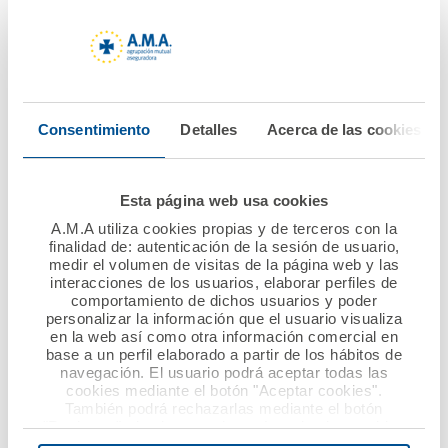
10 septiembre 2019
02 septiembre 2019
Masiva participación
Los podólogos de
en la VI Edición de los
Galicia siguen
Premios Mutualista
confiando su
Consentimiento
Detalles
Acerca de las cookies
Solidario convocados
Responsabilidad Civil
por la Fundación
a A.M.A.
A.M.A.
Esta página web usa cookies
Ver noticia
A.M.A utiliza cookies propias y de terceros con la
Ver noticia
finalidad de: autenticación de la sesión de usuario,
medir el volumen de visitas de la página web y las
interacciones de los usuarios, elaborar perfiles de
comportamiento de dichos usuarios y poder
personalizar la información que el usuario visualiza
en la web así como otra información comercial en
base a un perfil elaborado a partir de los hábitos de
navegación. El usuario podrá aceptar todas las
cookies mediante el botón "Aceptar cookies".
También podrá rechazarlas mediante el botón
"Rechazar", donde se rechazarán todas las cookies
menos las necesarias para permitir el acceso a los