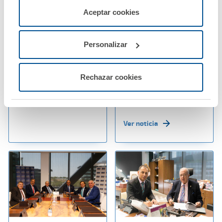
02 agosto 2019
22 julio 2019
servicios de la web solicitados por el usuario, o
Aceptar cookies
La Fundación A.M.A.
La clínica dental
configurarlas usando el botón “Personalizar".
convoca sus XVIII
solidaria para
Premios Científicos
inmigrantes de
Personalizar
Melilla, patrocinada
por la Fundación
Ver noticia
A.M.A., atiende a más
Rechazar cookies
de dos mil personas al
año
Ver noticia