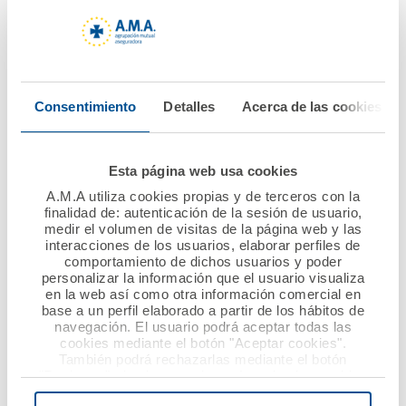
06 junio 2022
30 mayo 2022
El Dr. Diego Murillo
El Consejo de
recibe la Medalla de
Administración de
Oro del Colegio de
A.M.A. acepta la
Consentimiento
Detalles
Acerca de las cookies
Veterinarios de
renuncia del Dr. Luis
Pontevedra en un
Campos, por motivos
homenaje
personales, y se
Esta página web usa cookies
multitudinario y
solicita por
A.M.A utiliza cookies propias y de terceros con la
cargado de afecto
unanimidad el regreso
finalidad de: autenticación de la sesión de usuario,
medir el volumen de visitas de la página web y las
del Dr. Diego Murillo a
interacciones de los usuarios, elaborar perfiles de
la presidencia
Ver noticia
comportamiento de dichos usuarios y poder
personalizar la información que el usuario visualiza
en la web así como otra información comercial en
Ver noticia
base a un perfil elaborado a partir de los hábitos de
navegación. El usuario podrá aceptar todas las
cookies mediante el botón "Aceptar cookies".
También podrá rechazarlas mediante el botón
"Rechazar", donde se rechazarán todas las cookies
menos las necesarias para permitir el acceso a los