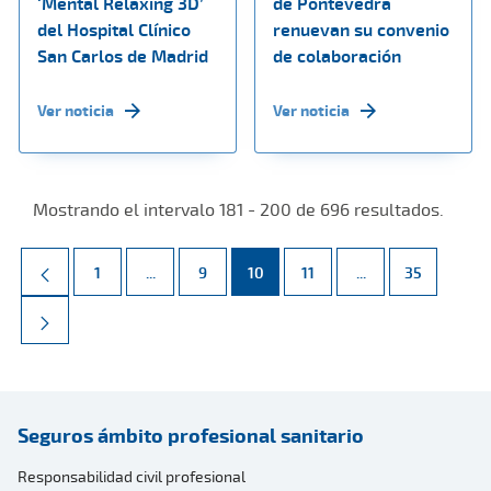
‘Mental Relaxing 3D’
de Pontevedra
del Hospital Clínico
renuevan su convenio
San Carlos de Madrid
de colaboración
Ver noticia
Ver noticia
Mostrando el intervalo 181 - 200 de 696 resultados.
Página
Páginas intermedias Use TAB para desplazarse.
Página
Página
Página
Páginas intermed
Página
1
...
9
10
11
...
35
Seguros ámbito profesional sanitario
Responsabilidad civil profesional