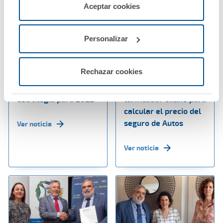
servicios de la web solicitados por el usuario, o
Aceptar cookies
configurarlas usando el botón “Personalizar".
Personalizar
27 mayo 2022
25 mayo 2022
A.M.A. eleva su
A.M.A. pone a
Rechazar cookies
beneficio un 12% y
disposición de sus
reafirma su
mutualistas un nuevo
estrategia para 2022
tarificador online para
calcular el precio del
seguro de Autos
Ver noticia
Ver noticia