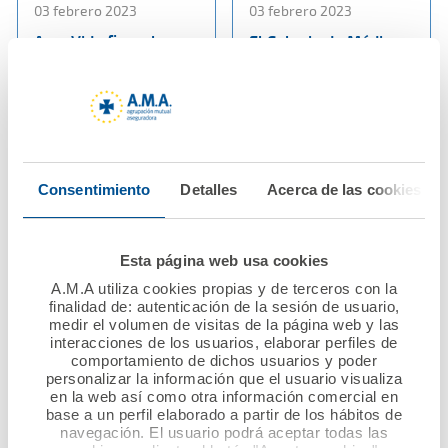
03 febrero 2023
03 febrero 2023
Ama Vida firma la
El Colegio de Médicos
póliza colectiva de
de Albacete firma con
Vida con los
Ama Vida la póliza
veterinarios de
colectiva de Vida
Albacete
Ver noticia
Ver noticia
Consentimiento
Detalles
Acerca de las cookies
Esta página web usa cookies
A.M.A utiliza cookies propias y de terceros con la
finalidad de: autenticación de la sesión de usuario,
medir el volumen de visitas de la página web y las
interacciones de los usuarios, elaborar perfiles de
comportamiento de dichos usuarios y poder
personalizar la información que el usuario visualiza
en la web así como otra información comercial en
27 enero 2023
23 enero 2023
base a un perfil elaborado a partir de los hábitos de
El Muy Ilustre Colegio
Los médicos de
navegación. El usuario podrá aceptar todas las