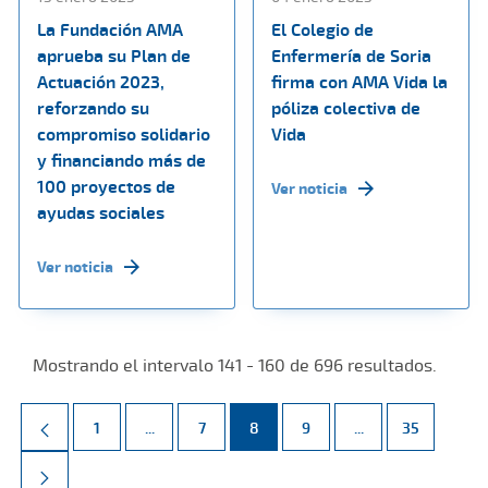
La Fundación AMA
El Colegio de
aprueba su Plan de
Enfermería de Soria
Actuación 2023,
firma con AMA Vida la
reforzando su
póliza colectiva de
compromiso solidario
Vida
y financiando más de
100 proyectos de
Ver noticia
ayudas sociales
Ver noticia
Mostrando el intervalo 141 - 160 de 696 resultados.
Página
Páginas intermedias Use TAB para desplazarse.
Página
Página
Página
Páginas intermed
Página
1
...
7
8
9
...
35