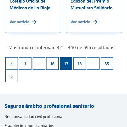
Colegio Oficial de
Edición del Premio
Médicos de La Rioja
Mutualista Solidario
Ver noticia
Ver noticia
Mostrando el intervalo 321 - 340 de 696 resultados.
Página
Páginas intermedias Use TAB para desplazarse.
Página
Página
Página
Páginas intermed
Página
1
...
16
17
18
...
35
Seguros ámbito profesional sanitario
Responsabilidad civil profesional
Establecimientos sanitarios