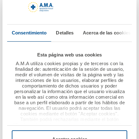
13 febrero 2020
06 febrero 2020
Charla de A.M.A. en el
AMA Vida firma la
Consentimiento
Detalles
Acerca de las cookies
CPIFP AYNADAMAR EN
póliza colectiva de
GRANADA
Vida con el Colegio de
Ópticos-
Esta página web usa cookies
Optometristas de
Ver noticia
A.M.A utiliza cookies propias y de terceros con la
Murcia
finalidad de: autenticación de la sesión de usuario,
medir el volumen de visitas de la página web y las
Ver noticia
interacciones de los usuarios, elaborar perfiles de
comportamiento de dichos usuarios y poder
personalizar la información que el usuario visualiza
en la web así como otra información comercial en
base a un perfil elaborado a partir de los hábitos de
navegación. El usuario podrá aceptar todas las
cookies mediante el botón "Aceptar cookies".
También podrá rechazarlas mediante el botón
"Rechazar", donde se rechazarán todas las cookies
menos las necesarias para permitir el acceso a los
servicios de la web solicitados por el usuario, o