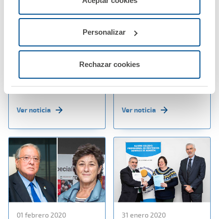
Aceptar cookies
configurarlas usando el botón “Personalizar".
03 febrero 2020
03 febrero 2020
La póliza de
A.M.A. ofrece el
Personalizar
Responsabilidad Civil
Seguro multirriesgo
Profesional de A.M.A.
más completo para
cubrirá a los
Farmacias y
Rechazar cookies
fisioterapeutas de
Establecimientos
Murcia
Sanitarios
Ver noticia
Ver noticia
01 febrero 2020
31 enero 2020