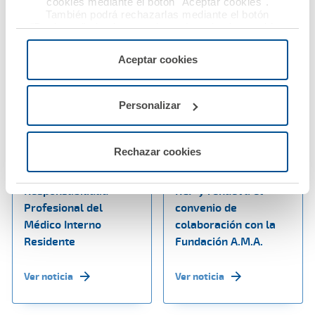
cookies mediante el botón "Aceptar cookies".
También podrá rechazarlas mediante el botón
"Rechazar", donde se rechazarán todas las cookies
menos las necesarias para permitir el acceso a los
servicios de la web solicitados por el usuario, o
Aceptar cookies
configurarlas usando el botón “Personalizar".
27 marzo 2019
26 marzo 2019
Personalizar
A.M.A participa en las
El Colegio de
Jornadas del Colegio
Farmacéuticos de
Rechazar cookies
de Médicos de
Ourense firma con
Badajoz sobre
A.M.A. la póliza de
Responsabilidad
RCP y renueva el
Profesional del
convenio de
Médico Interno
colaboración con la
Residente
Fundación A.M.A.
Ver noticia
Ver noticia