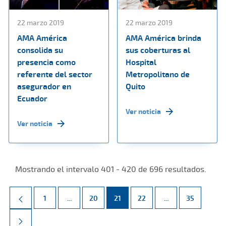
22 marzo 2019
22 marzo 2019
AMA América
AMA América brinda
consolida su
sus coberturas al
presencia como
Hospital
referente del sector
Metropolitano de
asegurador en
Quito
Ecuador
Ver noticia
Ver noticia
Mostrando el intervalo 401 - 420 de 696 resultados.
Página
Páginas intermedias Use TAB para desplazarse.
Página
Página
Página
Páginas intermed
Página
1
...
20
21
22
...
35