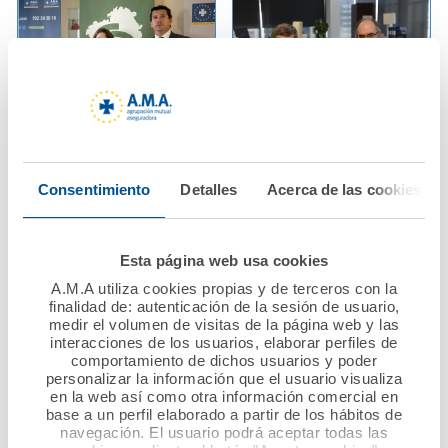
01 abril 2019
29 marzo 2019
A.M.A. imparte
Los Médicos de
Consentimiento
Detalles
Acerca de las cookies
jornada de formación
Ourense también
en responsabilidad
confían en AMA Vida
civil al colegio
para contratar la
Esta página web usa cookies
profesional de
póliza colectiva de
A.M.A utiliza cookies propias y de terceros con la
higienistas dentales
sus colegiados
finalidad de: autenticación de la sesión de usuario,
medir el volumen de visitas de la página web y las
de Galicia.
interacciones de los usuarios, elaborar perfiles de
Ver noticia
comportamiento de dichos usuarios y poder
Ver noticia
personalizar la información que el usuario visualiza
en la web así como otra información comercial en
base a un perfil elaborado a partir de los hábitos de
navegación. El usuario podrá aceptar todas las