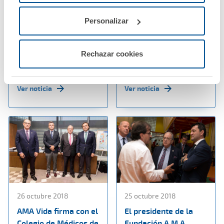
05 noviembre 2018
29 octubre 2018
Personalizar
El seguro de autos de
A.M.A., en la
A.M.A. el más
inauguración de la
satisfactorio para los
Orto Medical Care
Rechazar cookies
usuarios, según la OC
2018
Ver noticia
Ver noticia
26 octubre 2018
25 octubre 2018
AMA Vida firma con el
El presidente de la
Colegio de Médicos de
Fundación A.M.A.,