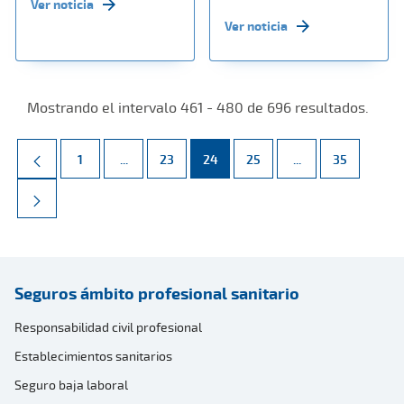
Ver noticia
Ver noticia
Mostrando el intervalo 461 - 480 de 696 resultados.
Página
Páginas intermedias Use TAB para desplazarse.
Página
Página
Página
Páginas intermed
Página
1
...
23
24
25
...
35
Seguros ámbito profesional sanitario
Responsabilidad civil profesional
Establecimientos sanitarios
Seguro baja laboral