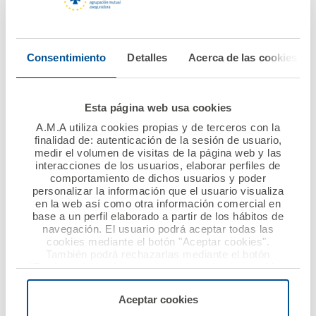
Consentimiento
Detalles
Acerca de las cookies
17 noviembre 2018
08 noviembre 2018
AMA Vida firma con el
AMA Vida,
Colegio de
galardonada como la
Esta página web usa cookies
Farmacéuticos de
mejor aseguradora de
A.M.A utiliza cookies propias y de terceros con la
Pontevedra la póliza
servicios sanitarios
finalidad de: autenticación de la sesión de usuario,
colectiva de Vida
medir el volumen de visitas de la página web y las
Ver noticia
interacciones de los usuarios, elaborar perfiles de
comportamiento de dichos usuarios y poder
Ver noticia
personalizar la información que el usuario visualiza
en la web así como otra información comercial en
base a un perfil elaborado a partir de los hábitos de
navegación. El usuario podrá aceptar todas las
cookies mediante el botón "Aceptar cookies".
También podrá rechazarlas mediante el botón
"Rechazar", donde se rechazarán todas las cookies
menos las necesarias para permitir el acceso a los
servicios de la web solicitados por el usuario, o
Aceptar cookies
configurarlas usando el botón “Personalizar".