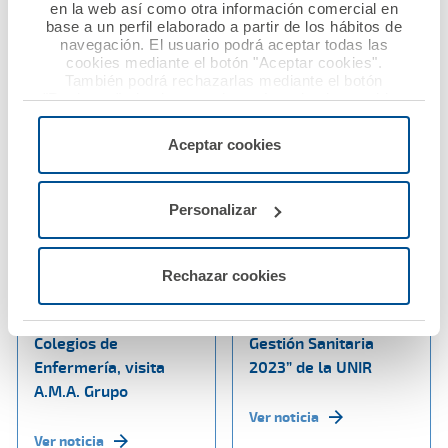
en la web así como otra información comercial en
Ver noticia
base a un perfil elaborado a partir de los hábitos de
navegación. El usuario podrá aceptar todas las
cookies mediante el botón "Aceptar cookies".
También podrá rechazarlas mediante el botón
"Rechazar", donde se rechazarán todas las cookies
menos las necesarias para permitir el acceso a los
servicios de la web solicitados por el usuario, o
Aceptar cookies
configurarlas usando el botón “Personalizar".
Personalizar
26 septiembre 2023
21 septiembre 2023
María del Mar García,
Raquel Murillo,
Rechazar cookies
presidenta del
Premio “A la
Consejo Andaluz de
Excelencia en la
Colegios de
Gestión Sanitaria
Enfermería, visita
2023” de la UNIR
A.M.A. Grupo
Ver noticia
Ver noticia