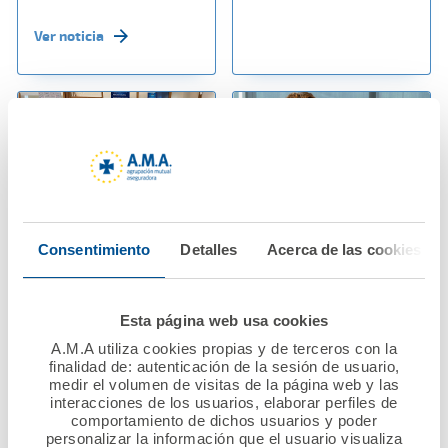
Ver noticia
Consentimiento
Detalles
Acerca de las cookies
06 octubre 2023
02 octubre 2023
Visita de la Fundación
Paola Galbany
A.M.A. a la ONG “14
reconoce el apoyo del
Esta página web usa cookies
Kilómetros”
Dr. Diego Murillo al
A.M.A utiliza cookies propias y de terceros con la
Colegio de
finalidad de: autenticación de la sesión de usuario,
Enfermeros y
Ver noticia
medir el volumen de visitas de la página web y las
Enfermeras de
interacciones de los usuarios, elaborar perfiles de
comportamiento de dichos usuarios y poder
Barcelona
personalizar la información que el usuario visualiza