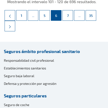
Mostrando el intervalo 101 - 120 de 696 resultados.
Página
Páginas intermedias Use TAB para desplazarse.
Página
Página
Página
Páginas intermed
Página
1
...
5
6
7
...
35
Seguros ámbito profesional sanitario
Responsabilidad civil profesional
Establecimientos sanitarios
Seguro baja laboral
Defensa y protección por agresión
Seguros particulares
Seguro de coche