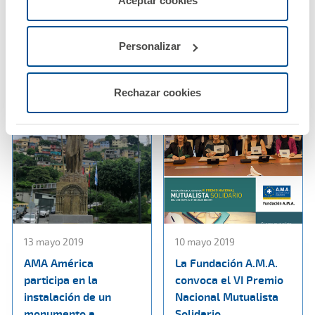
Aceptar cookies
XXVI congreso
alumnos del Máster
configurarlas usando el botón “Personalizar".
Nacional de Medicina
de Derecho Sanitario
General y de Familia
de la Universidad San
Personalizar
Pablo-CEU
Ver noticia
Ver noticia
Rechazar cookies
13 mayo 2019
10 mayo 2019
AMA América
La Fundación A.M.A.
participa en la
convoca el VI Premio
instalación de un
Nacional Mutualista
monumento a
Solidario