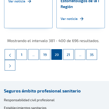
Estomatólogos de la I
Ver noticia
Región
Ver noticia
Mostrando el intervalo 381 - 400 de 696 resultados.
Página
Páginas intermedias Use TAB para desplazarse.
Página
Página
Página
Páginas intermed
Página
1
...
19
20
21
...
35
Seguros ámbito profesional sanitario
Responsabilidad civil profesional
Establecimientos sanitarios