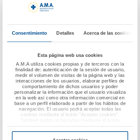
excelencia en los
el Colegio de
seguros de Autos,
Veterinarios de
Hogar y
Sevilla
Establecimientos
Consentimiento
Detalles
Acerca de las cookies
Sanitarios y
Ver noticia
Farmacéuticos
Esta página web usa cookies
Ver noticia
A.M.A utiliza cookies propias y de terceros con la
finalidad de: autenticación de la sesión de usuario,
medir el volumen de visitas de la página web y las
interacciones de los usuarios, elaborar perfiles de
comportamiento de dichos usuarios y poder
personalizar la información que el usuario visualiza
en la web así como otra información comercial en
base a un perfil elaborado a partir de los hábitos de
navegación. El usuario podrá aceptar todas las
cookies mediante el botón "Aceptar cookies".
También podrá rechazarlas mediante el botón
20 mayo 2019
20 mayo 2019
"Rechazar", donde se rechazarán todas las cookies
menos las necesarias para permitir el acceso a los
A.M.A. Participa en el
A.M.A. forma a los
servicios de la web solicitados por el usuario, o