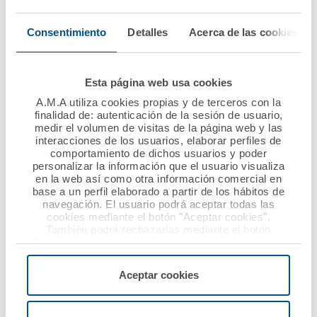
Vida con la suma de
tres nuevos Colegios
Ver noticia
Consentimiento
Detalles
Acerca de las cookies
de Médicos
Ver noticia
Esta página web usa cookies
A.M.A utiliza cookies propias y de terceros con la
finalidad de: autenticación de la sesión de usuario,
medir el volumen de visitas de la página web y las
interacciones de los usuarios, elaborar perfiles de
comportamiento de dichos usuarios y poder
personalizar la información que el usuario visualiza
en la web así como otra información comercial en
base a un perfil elaborado a partir de los hábitos de
navegación. El usuario podrá aceptar todas las
cookies mediante el botón "Aceptar cookies".
También podrá rechazarlas mediante el botón
10 enero 2019
08 enero 2019
"Rechazar", donde se rechazarán todas las cookies
AMA Vida firma la
AMA Vida firma con el
menos las necesarias para permitir el acceso a los
servicios de la web solicitados por el usuario, o
póliza colectiva de
Colegio de Médicos de
Aceptar cookies
configurarlas usando el botón “Personalizar".
vida con el Colegio
Cádiz la póliza
Oficial de Médicos de
colectiva de Vida