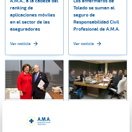
A.M.A., a la cabeza del
Los enfermeros de
ranking de
Toledo se suman al
aplicaciones móviles
seguro de
en el sector de las
Responsabilidad Civil
aseguradoras
Profesional de A.M.A.
Ver noticia
Ver noticia
17 enero 2019
14 enero 2019
Continúa el
La Fundación A.M.A.
crecimiento
aprueba su Plan de
fulgurante de Ama
Actuación 2019