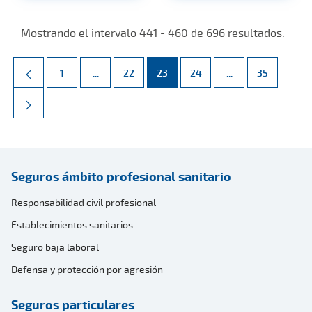
Mostrando el intervalo 441 - 460 de 696 resultados.
Página
Páginas intermedias Use TAB para desplazarse.
Página
Página
Página
Páginas intermed
Página
1
...
22
23
24
...
35
Seguros ámbito profesional sanitario
Responsabilidad civil profesional
Establecimientos sanitarios
Seguro baja laboral
Defensa y protección por agresión
Seguros particulares