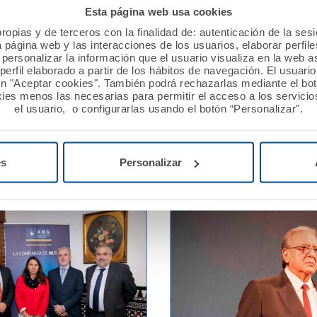
Esta página web usa cookies
17
02 enero 2017
ropias y de terceros con la finalidad de: autenticación de la ses
a página web y las interacciones de los usuarios, elaborar perfi
l Colegio de Enfermería
El Colegio de Veterinarios
personalizar la información que el usuario visualiza en la web 
 renuevan su convenio de
Cáceres firma su nueva pó
erfil elaborado a partir de los hábitos de navegación. El usuari
ón "Aceptar cookies". También podrá rechazarlas mediante el bo
ión
Responsabilidad Civil Pro
ies menos las necesarias para permitir el acceso a los servicios
con A.M.A.
el usuario, o configurarlas usando el botón “Personalizar".
Ver noticia
es
Personalizar