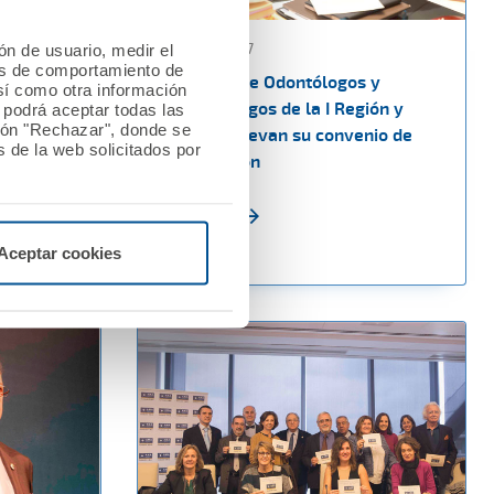
02 enero 2017
ión de usuario, medir el
les de comportamiento de
 de
El Colegio de Odontólogos y
así como otra información
liza de
Estomatólogos de la I Región y
o podrá aceptar todas las
tón "Rechazar", donde se
fesional
A.M.A. renuevan su convenio de
 de la web solicitados por
colaboración
Ver noticia
Aceptar cookies