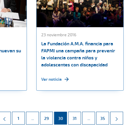
23 noviembre 2016
La Fundación A.M.A. financia para
enuevan su
FAPMI una campaña para prevenir
la violencia contra niños y
adolescentes con discapacidad
Ver noticia
Página
Páginas intermedias Use TAB para desplazarse.
Página
Página
Página
Páginas intermedias 
Página
1
...
29
30
31
...
35