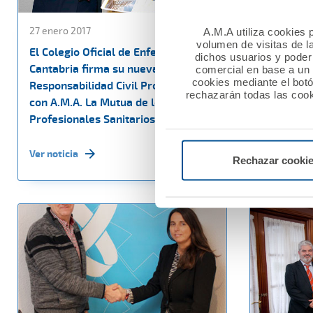
27 enero 2017
27 enero 20
A.M.A utiliza cookies p
volumen de visitas de l
El Colegio Oficial de Enfermería de
A.M.A. y e
dichos usuarios y poder 
Cantabria firma su nueva Póliza de
de Málaga
comercial en base a un p
cookies mediante el bot
Responsabilidad Civil Profesional
colaborac
rechazarán todas las cook
con A.M.A. La Mutua de los
Profesionales Sanitarios
Ver noticia
Ver noticia
Rechazar cooki