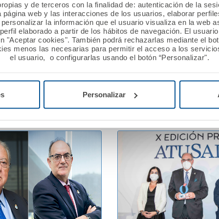
ropias y de terceros con la finalidad de: autenticación de la ses
re 2021
10 noviembre 2021
a página web y las interacciones de los usuarios, elaborar perfi
personalizar la información que el usuario visualiza en la web 
ios de Enfermería de
El Colegio de Dietistas-
erfil elaborado a partir de los hábitos de navegación. El usuari
alladolid y León renuevan
Nutricionistas de Catalun
ón "Aceptar cookies". También podrá rechazarlas mediante el bo
s colectivas de
reconoce a A.M.A. su co
ies menos las necesarias para permitir el acceso a los servicios
el usuario, o configurarlas usando el botón “Personalizar".
lidad Civil Profesional
con sus colegiados de Ca
.
Ver noticia
es
Personalizar