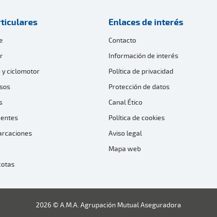
ticulares
Enlaces de interés
e
Contacto
r
Información de interés
 y ciclomotor
Política de privacidad
sos
Protección de datos
s
Canal Ético
dentes
Política de cookies
arcaciones
Aviso legal
Mapa web
cotas
2026 © A.M.A. Agrupación Mutual Aseguradora