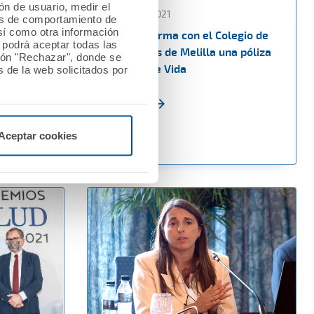
ión de usuario, medir el
28 octubre 2021
les de comportamiento de
así como otra información
AMA Vida firma con el Colegio de
o podrá aceptar todas las
ya
Veterinarios de Melilla una póliza
tón "Rechazar", donde se
mpromiso
colectiva de Vida
 de la web solicitados por
talunya
Ver noticia
Aceptar cookies