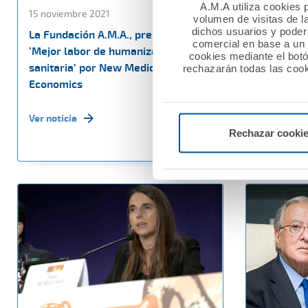
A.M.A utiliza cookies p
15 noviembre 2021
15 noviemb
volumen de visitas de l
dichos usuarios y poder 
La Fundación A.M.A., premio a la
Los Coleg
comercial en base a un p
‘Mejor labor de humanización
Burgos, V
cookies mediante el bot
sanitaria’ por New Medical
las póliza
rechazarán todas las cook
Economics
Responsabi
con A.M.A
Ver noticia
Rechazar cooki
Ver noticia