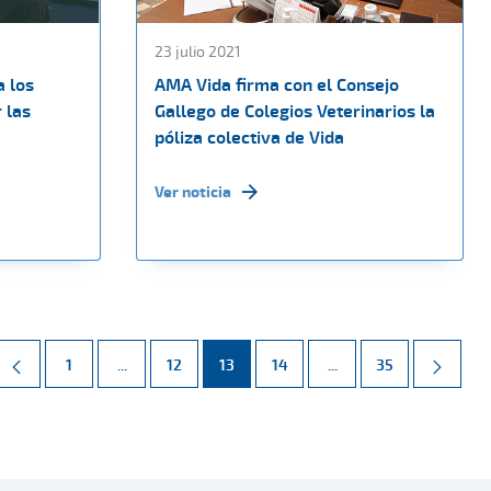
23 julio 2021
a los
AMA Vida firma con el Consejo
 las
Gallego de Colegios Veterinarios la
póliza colectiva de Vida
Ver noticia
Página
Páginas intermedias Use TAB para desplazarse.
Página
Página
Página
Páginas intermedias 
Página
1
...
12
13
14
...
35