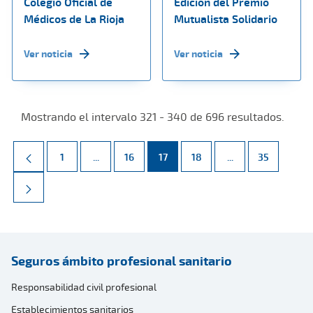
Colegio Oficial de
Edición del Premio
Médicos de La Rioja
Mutualista Solidario
Ver noticia
Ver noticia
Mostrando el intervalo 321 - 340 de 696 resultados.
Página
Páginas intermedias Use TAB para desplazarse.
Página
Página
Página
Páginas intermed
Página
1
...
16
17
18
...
35
Seguros ámbito profesional sanitario
Responsabilidad civil profesional
Establecimientos sanitarios