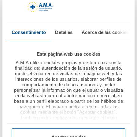
13 febrero 2020
06 febrero 2020
Charla de A.M.A. en el
AMA Vida firma la
Consentimiento
Detalles
Acerca de las cookies
CPIFP AYNADAMAR EN
póliza colectiva de
GRANADA
Vida con el Colegio de
Ópticos-
Esta página web usa cookies
Optometristas de
Ver noticia
A.M.A utiliza cookies propias y de terceros con la
Murcia
finalidad de: autenticación de la sesión de usuario,
medir el volumen de visitas de la página web y las
Ver noticia
interacciones de los usuarios, elaborar perfiles de
comportamiento de dichos usuarios y poder
personalizar la información que el usuario visualiza
en la web así como otra información comercial en
base a un perfil elaborado a partir de los hábitos de
navegación. El usuario podrá aceptar todas las
cookies mediante el botón "Aceptar cookies".
También podrá rechazarlas mediante el botón
"Rechazar", donde se rechazarán todas las cookies
menos las necesarias para permitir el acceso a los
servicios de la web solicitados por el usuario, o