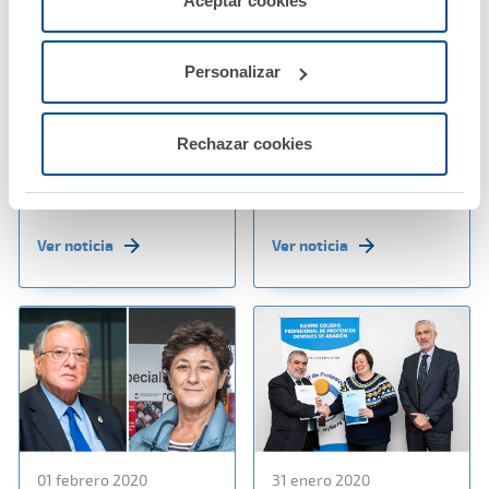
Aceptar cookies
configurarlas usando el botón “Personalizar".
03 febrero 2020
03 febrero 2020
La póliza de
A.M.A. ofrece el
Personalizar
Responsabilidad Civil
Seguro multirriesgo
Profesional de A.M.A.
más completo para
cubrirá a los
Farmacias y
Rechazar cookies
fisioterapeutas de
Establecimientos
Murcia
Sanitarios
Ver noticia
Ver noticia
01 febrero 2020
31 enero 2020