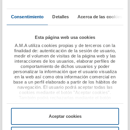
2016 un beneficio
Dentistas de Cádiz
antes de impuestos de
renuevan su convenio
Consentimiento
Detalles
Acerca de las cookies
20,3 millones de
de colaboración
euros
Ver noticia
Esta página web usa cookies
Ver noticia
A.M.A utiliza cookies propias y de terceros con la
finalidad de: autenticación de la sesión de usuario,
medir el volumen de visitas de la página web y las
interacciones de los usuarios, elaborar perfiles de
comportamiento de dichos usuarios y poder
personalizar la información que el usuario visualiza
en la web así como otra información comercial en
base a un perfil elaborado a partir de los hábitos de
navegación. El usuario podrá aceptar todas las
cookies mediante el botón "Aceptar cookies".
También podrá rechazarlas mediante el botón
12 mayo 2017
12 mayo 2017
"Rechazar", donde se rechazarán todas las cookies
menos las necesarias para permitir el acceso a los
El Colegio de
A.M.A. y el Colegio de
servicios de la web solicitados por el usuario, o
Aceptar cookies
Enfermería de Teruel
Ópticos-
configurarlas usando el botón “Personalizar".
firma una póliza
Optometristas de