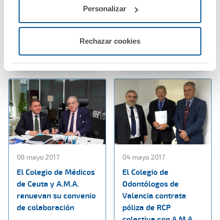
colectiva de decesos
Andalucía renuevan
Personalizar
con A.M.A.
su convenio de
colaboración
Ver noticia
Rechazar cookies
Ver noticia
08 mayo 2017
04 mayo 2017
El Colegio de Médicos
El Colegio de
de Ceuta y A.M.A.
Odontólogos de
renuevan su convenio
Valencia contrata
de colaboración
póliza de RCP
colectiva con A.M.A.