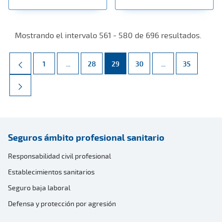
Mostrando el intervalo 561 - 580 de 696 resultados.
Página
Páginas intermedias Use TAB para desplazarse.
Página
Página
Página
Páginas intermed
Página
1
...
28
29
30
...
35
Seguros ámbito profesional sanitario
Responsabilidad civil profesional
Establecimientos sanitarios
Seguro baja laboral
Defensa y protección por agresión