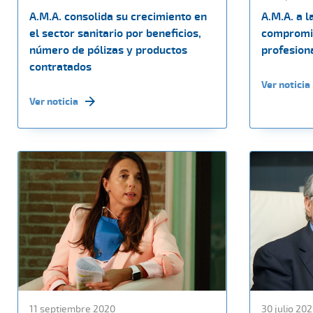
A.M.A. consolida su crecimiento en
A.M.A. a l
el sector sanitario por beneficios,
compromis
número de pólizas y productos
profesiona
contratados
Ver noticia
Ver noticia
11 septiembre 2020
30 julio 20