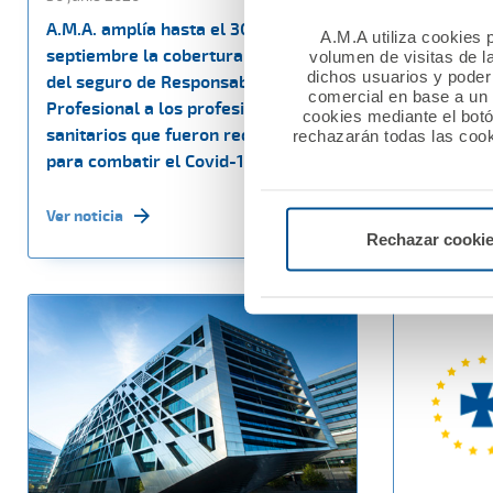
A.M.A. amplía hasta el 30 de
A.M.A. la 
A.M.A utiliza cookies p
septiembre la cobertura gratuita
Profesiona
volumen de visitas de l
dichos usuarios y poder 
del seguro de Responsabilidad Civil
con la pól
comercial en base a un p
Profesional a los profesionales
el Colegio
cookies mediante el bot
sanitarios que fueron requeridos
la Respons
rechazarán todas las cook
para combatir el Covid-19
propietar
Ver noticia
Ver noticia
Rechazar cooki