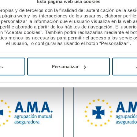
Esta página web usa cookies
Mutua de los
AMA Vida firma póliza col
ropias y de terceros con la finalidad de: autenticación de la ses
les Sanitarios, cubrirá
Vida con el Col·legi Oficial
a página web y las interacciones de los usuarios, elaborar perfi
personalizar la información que el usuario visualiza en la web 
iza colectiva firmada con
d'Infermeres i Infermers 
erfil elaborado a partir de los hábitos de navegación. El usuari
 de Veterinarios de Cádiz,
Barcelona
ón "Aceptar cookies". También podrá rechazarlas mediante el bo
abilidad Civil de los
ies menos las necesarias para permitir el acceso a los servicios
el usuario, o configurarlas usando el botón “Personalizar".
ios de perros
Ver noticia
es
Personalizar