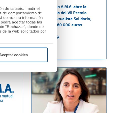
ectiva de
La Fundación A.M.A. abre la
ión de usuario, medir el
convocatoria del VII Premio
les de comportamiento de
así como otra información
de
Nacional Mutualista Solidario,
o podrá aceptar todas las
dotado con 60.000 euros
tón "Rechazar", donde se
 de la web solicitados por
Ver noticia
Aceptar cookies