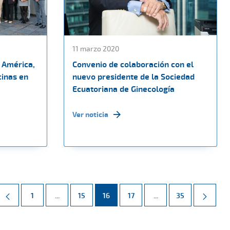
11 marzo 2020
 América,
Convenio de colaboración con el
cinas en
nuevo presidente de la Sociedad
Ecuatoriana de Ginecología
Ver noticia
Página
Páginas intermedias Use TAB para desplazarse.
Página
Página
Página
Páginas intermedias 
Página
1
...
15
16
17
...
35