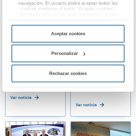
navegación. El usuario podrá aceptar todas las
cookies mediante el botón "Aceptar cookies".
También podrá rechazarlas mediante el botón
"Rechazar", donde se rechazarán todas las cookies
menos las necesarias para permitir el acceso a los
06 junio 2025
30 mayo 2025
servicios de la web solicitados por el usuario, o
Aceptar cookies
configurarlas usando el botón “Personalizar".
Ana Pastor advierte
A.M.A. Grupo ha
sobre el aumento de
obtenido un beneficio
agresiones a
de 23,93 millones de
Personalizar
profesionales
euros en 2024 y
sanitarios y reclama
refuerza su liderazgo
Rechazar cookies
una respuesta legal
como mutua de
firme y homogénea
referencia del sector
sanitario
Ver noticia
Ver noticia