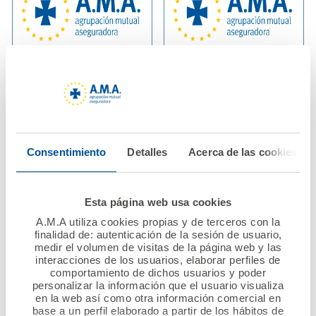
02 julio 2025
13 junio 2025
El Patronato de la
La Fundación A.M.A.
Fundación A.M.A.
lanza la convocatoria
aprueba por
del XII Premio
Consentimiento
Detalles
Acerca de las cookies
unanimidad las
Nacional Mutualista
cuentas anuales de
Solidario dotado con
2024.
60.000 euros
Esta página web usa cookies
A.M.A utiliza cookies propias y de terceros con la
Ver noticia
Ver noticia
finalidad de: autenticación de la sesión de usuario,
medir el volumen de visitas de la página web y las
interacciones de los usuarios, elaborar perfiles de
comportamiento de dichos usuarios y poder
personalizar la información que el usuario visualiza
en la web así como otra información comercial en
base a un perfil elaborado a partir de los hábitos de