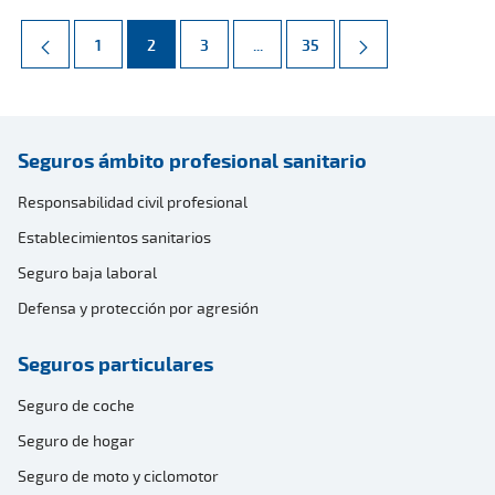
Página
Página
Página
Páginas intermedias Use TAB par
Página
1
2
3
...
35
Seguros ámbito profesional sanitario
Responsabilidad civil profesional
Establecimientos sanitarios
Seguro baja laboral
Defensa y protección por agresión
Seguros particulares
Seguro de coche
Seguro de hogar
Seguro de moto y ciclomotor