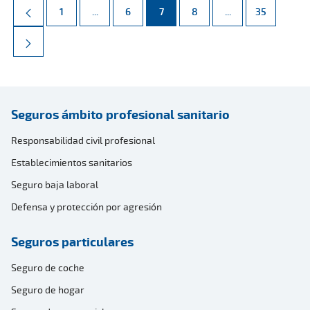
Página
Páginas intermedias Use TAB para desplazarse.
Página
Página
Página
Páginas intermed
Página
1
...
6
7
8
...
35
Seguros ámbito profesional sanitario
Responsabilidad civil profesional
Establecimientos sanitarios
Seguro baja laboral
Defensa y protección por agresión
Seguros particulares
Seguro de coche
Seguro de hogar