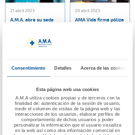
21 abril 2023
20 abril 2023
A.M.A. abre su sede
AMA Vida firma póliza
para conmemorar
colectiva de vida con
junto con el CGCOM y
el Colegio de
Diario Médico un siglo
Enfermería de la
comprometidos con la
Región de Murcia
sociedad y los
médicos
Ver noticia
Consentimiento
Detalles
Acerca de las cookies
Ver noticia
Esta página web usa cookies
A.M.A utiliza cookies propias y de terceros con la
finalidad de: autenticación de la sesión de usuario,
medir el volumen de visitas de la página web y las
interacciones de los usuarios, elaborar perfiles de
comportamiento de dichos usuarios y poder
personalizar la información que el usuario visualiza
en la web así como otra información comercial en