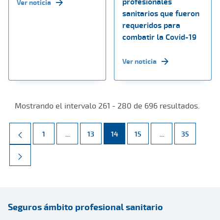
profesionales
Ver noticia
sanitarios que fueron
requeridos para
combatir la Covid-19
Ver noticia
Mostrando el intervalo 261 - 280 de 696 resultados.
Página
Páginas intermedias Use TAB para desplazarse.
Página
Página
Página
Páginas intermed
Página
1
...
13
14
15
...
35
Seguros ámbito profesional sanitario