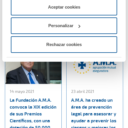
beneficio un 28%
colaboración entre el
servicios de la web solicitados por el usuario, o
Aceptar cookies
hasta superar los 12
Colegio de Enfermería
configurarlas usando el botón “Personalizar".
millones de euros
de Teruel y A.M.A.
Personalizar
Ver noticia
Ver noticia
Rechazar cookies
14 mayo 2021
23 abril 2021
La Fundación A.M.A.
A.M.A. ha creado un
convoca la XIX edición
área de prevención
de sus Premios
legal para asesorar y
Científicos, con una
ayudar a prevenir los
dotación de 50.000
riesgos y mejorar los