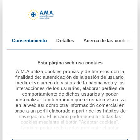
Nuevo convenio de
Atrás La Fundación
colaboración entre
A.M.A. lanza la VIII
A.M.A. y el Colegio de
edición del Premio
Enfermería de
Nacional Mutualista
Gipuzkoa
Solidario dotado con
Consentimiento
Detalles
Acerca de las cookies
60.000 euros
Ver noticia
Ver noticia
Esta página web usa cookies
A.M.A utiliza cookies propias y de terceros con la
finalidad de: autenticación de la sesión de usuario,
medir el volumen de visitas de la página web y las
interacciones de los usuarios, elaborar perfiles de
comportamiento de dichos usuarios y poder
personalizar la información que el usuario visualiza
en la web así como otra información comercial en
base a un perfil elaborado a partir de los hábitos de
navegación. El usuario podrá aceptar todas las
cookies mediante el botón "Aceptar cookies".
28 mayo 2021
18 mayo 2021
También podrá rechazarlas mediante el botón
"Rechazar", donde se rechazarán todas las cookies
A.M.A. aumenta su
Acuerdo de
menos las necesarias para permitir el acceso a los