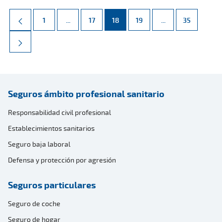
Página
Páginas intermedias Use TAB para desplazarse.
Página
Página
Página
Páginas intermed
Página
1
...
17
18
19
...
35
Seguros ámbito profesional sanitario
Responsabilidad civil profesional
Establecimientos sanitarios
Seguro baja laboral
Defensa y protección por agresión
Seguros particulares
Seguro de coche
Seguro de hogar