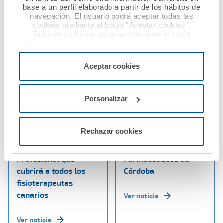
base a un perfil elaborado a partir de los hábitos de
navegación. El usuario podrá aceptar todas las
cookies mediante el botón "Aceptar cookies".
También podrá rechazarlas mediante el botón
"Rechazar", donde se rechazarán todas las cookies
menos las necesarias para permitir el acceso a los
servicios de la web solicitados por el usuario, o
Aceptar cookies
configurarlas usando el botón “Personalizar".
03 diciembre 2019
02 diciembre 2019
Personalizar
El Colegio de
El Dr. Diego Murillo,
Fisioterapeutas de
condecorado con la
Rechazar cookies
Canarias contrata con
Insignia de Oro del
A.M.A. la póliza de RC
Colegio Oficial de
Profesional que
Farmacéuticos de
cubrirá a todos los
Córdoba
fisioterapeutas
canarios
Ver noticia
Ver noticia