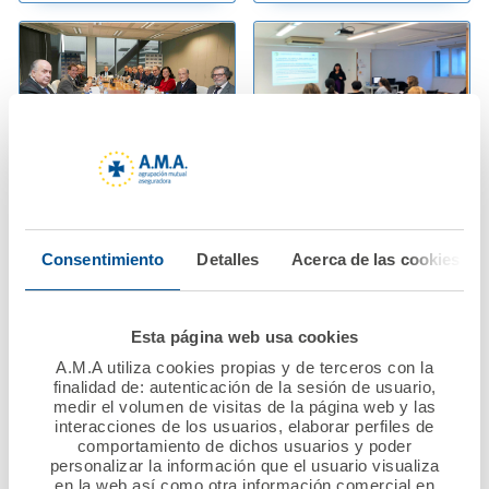
16 diciembre 2019
10 diciembre 2019
La Fundación A.M.A.
A.M.A. imparte
aprueba más de 70
jornada de formación
Consentimiento
Detalles
Acerca de las cookies
programas de ayudas
en Responsabilidad
sociales para 2020
Civil a la Asociación
de Higienistas
Esta página web usa cookies
dentales y auxiliares
Ver noticia
A.M.A utiliza cookies propias y de terceros con la
de Cataluña
finalidad de: autenticación de la sesión de usuario,
medir el volumen de visitas de la página web y las
(AHIADEC)
interacciones de los usuarios, elaborar perfiles de
comportamiento de dichos usuarios y poder
Ver noticia
personalizar la información que el usuario visualiza
en la web así como otra información comercial en