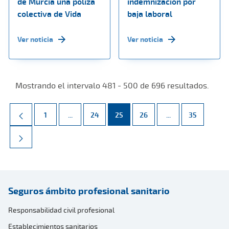
de Murcia una póliza
indemnización por
colectiva de Vida
baja laboral
Ver noticia
Ver noticia
Mostrando el intervalo 481 - 500 de 696 resultados.
Página
Páginas intermedias Use TAB para desplazarse.
Página
Página
Página
Páginas intermed
Página
1
...
24
25
26
...
35
Seguros ámbito profesional sanitario
Responsabilidad civil profesional
Establecimientos sanitarios