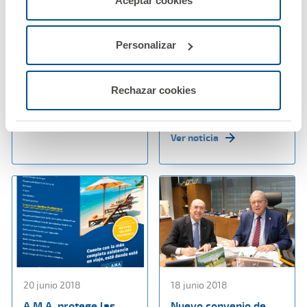
25 junio 2018
21 junio 2018
Aceptar cookies
configurarlas usando el botón “Personalizar".
Diego Murillo recibe
El Colegio de
las máximas
Odontólogos
Personalizar
condecoraciones del
Estomatólogos de
Colegio de Médicos de
León firma póliza
Tenerife
colectiva de decesos
Rechazar cookies
con A.M.A
Ver noticia
Ver noticia
20 junio 2018
18 junio 2018
A.M.A. protege las
Nuevo convenio de