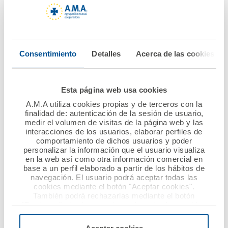
01 julio 2018
27 junio 2018
La Fundación A.M.A
A.M.A., recibe el
Consentimiento
Detalles
Acerca de las cookies
aprueba su Plan de
premio de La Razón a
Actuación 2018
la “Mejor aplicación
móvil del sector
Esta página web usa cookies
sanitario”
Ver noticia
A.M.A utiliza cookies propias y de terceros con la
finalidad de: autenticación de la sesión de usuario,
Ver noticia
medir el volumen de visitas de la página web y las
interacciones de los usuarios, elaborar perfiles de
comportamiento de dichos usuarios y poder
personalizar la información que el usuario visualiza
en la web así como otra información comercial en
base a un perfil elaborado a partir de los hábitos de
navegación. El usuario podrá aceptar todas las
cookies mediante el botón "Aceptar cookies".
También podrá rechazarlas mediante el botón
"Rechazar", donde se rechazarán todas las cookies
menos las necesarias para permitir el acceso a los
servicios de la web solicitados por el usuario, o