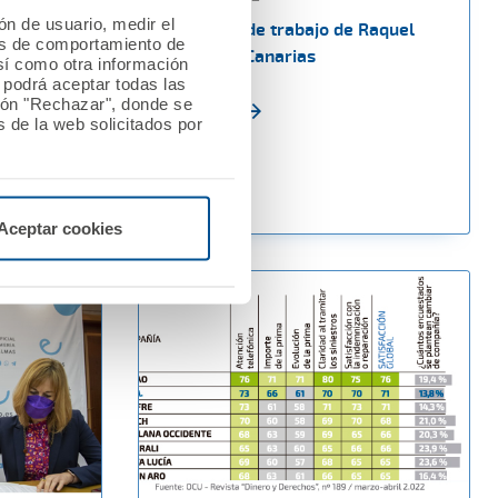
ión de usuario, medir el
ita A.M.A.
Reuniones de trabajo de Raquel
les de comportamiento de
ces del
Murillo en Canarias
así como otra información
acidad”,
o podrá aceptar todas las
tón "Rechazar", donde se
os INESE
Ver noticia
 de la web solicitados por
Aceptar cookies