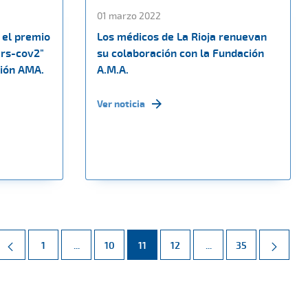
01 marzo 2022
 el premio
Los médicos de La Rioja renuevan
ars-cov2"
su colaboración con la Fundación
ción AMA.
A.M.A.
Ver noticia
Página
Páginas intermedias Use TAB para desplazarse.
Página
Página
Página
Páginas intermedias 
Página
1
...
10
11
12
...
35