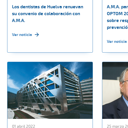
Los dentistas de Huelva renuevan
A.M.A. par
su convenio de colaboración con
OPTOM 20
A.M.A.
sobre resp
prevenció
Ver noticia
Ver noticia
01 abril 2022
25 marzo 2