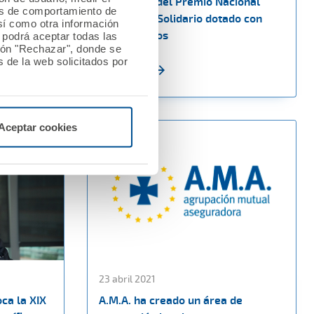
de
VIII edición del Premio Nacional
les de comportamiento de
Mutualista Solidario dotado con
así como otra información
60.000 euros
o podrá aceptar todas las
tón "Rechazar", donde se
 de la web solicitados por
Ver noticia
Aceptar cookies
23 abril 2021
ca la XIX
A.M.A. ha creado un área de