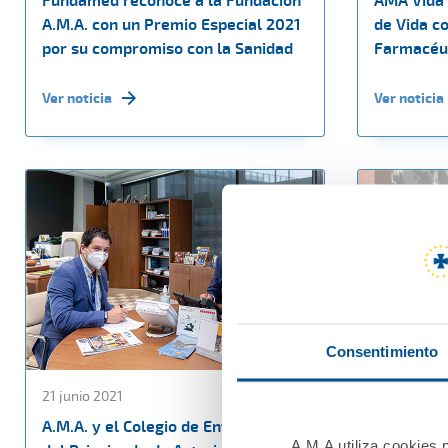
Fundamed reconoce a la Fundación
AMA Vida f
A.M.A. con un Premio Especial 2021
de Vida co
por su compromiso con la Sanidad
Farmacéut
Ver noticia
Ver noticia
Consentimiento
21 junio 2021
18 junio 20
A.M.A. y el Colegio de Enfermería
A.M.A ampl
A.M.A utiliza cookies p