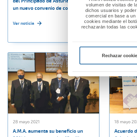
del Principado de Asturias firman
la inaugu
volumen de visitas de l
un nuevo convenio de colaboración
en Legané
dichos usuarios y poder 
comercial en base a un p
cookies mediante el bot
Ver noticia
Ver noticia
rechazarán todas las cook
Rechazar cooki
28 mayo 2021
18 mayo 20
A.M.A. aumenta su beneficio un
Acuerdo d