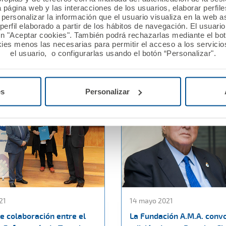
ración de una nueva sede
entre A.M.A. y el Colegio 
a página web y las interacciones de los usuarios, elaborar perfi
s (Madrid)
Enfermería de Gipuzkoa
personalizar la información que el usuario visualiza en la web 
erfil elaborado a partir de los hábitos de navegación. El usuari
ón "Aceptar cookies". También podrá rechazarlas mediante el bo
Ver noticia
ies menos las necesarias para permitir el acceso a los servicios
el usuario, o configurarlas usando el botón “Personalizar".
es
Personalizar
21
14 mayo 2021
e colaboración entre el
La Fundación A.M.A. convo