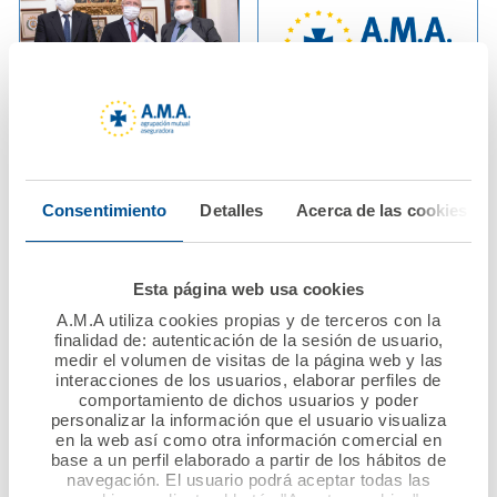
02 diciembre 2020
29 noviembre 2020
AMA Vida firma con el
La Fundación A.M.A.
Colegio de Médicos de
convoca 124 becas
Consentimiento
Detalles
Acerca de las cookies
Huelva la póliza
para realizar estudios
colectiva de Vida
de posgrado de
profesionales
Esta página web usa cookies
sanitarios
Ver noticia
A.M.A utiliza cookies propias y de terceros con la
finalidad de: autenticación de la sesión de usuario,
medir el volumen de visitas de la página web y las
Ver noticia
interacciones de los usuarios, elaborar perfiles de
comportamiento de dichos usuarios y poder
personalizar la información que el usuario visualiza
en la web así como otra información comercial en
base a un perfil elaborado a partir de los hábitos de
navegación. El usuario podrá aceptar todas las