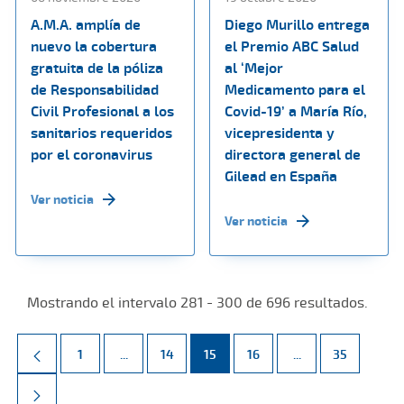
A.M.A. amplía de
Diego Murillo entrega
nuevo la cobertura
el Premio ABC Salud
gratuita de la póliza
al ‘Mejor
de Responsabilidad
Medicamento para el
Civil Profesional a los
Covid-19’ a María Río,
sanitarios requeridos
vicepresidenta y
por el coronavirus
directora general de
Gilead en España
Ver noticia
Ver noticia
Mostrando el intervalo 281 - 300 de 696 resultados.
Página
Páginas intermedias Use TAB para desplazarse.
Página
Página
Página
Páginas intermed
Página
1
...
14
15
16
...
35