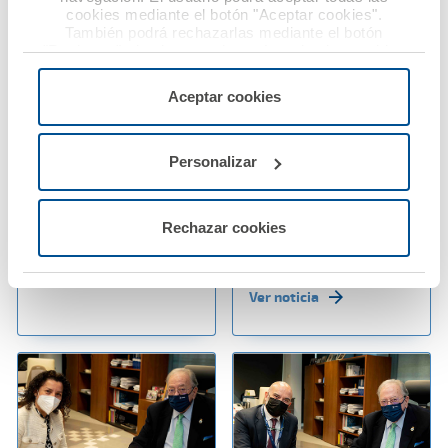
cookies mediante el botón "Aceptar cookies".
También podrá rechazarlas mediante el botón
"Rechazar", donde se rechazarán todas las cookies
menos las necesarias para permitir el acceso a los
servicios de la web solicitados por el usuario, o
24 enero 2022
24 enero 2022
Aceptar cookies
configurarlas usando el botón “Personalizar".
Los médicos sorianos
A.M.A. amplía las
renuevan su convenio
prestaciones de su
Personalizar
de colaboración con
App con el servicio de
A.M.A.
autocita para la
reparación de la luna
Rechazar cookies
del vehículo
Ver noticia
Ver noticia