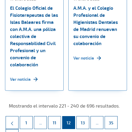
El Colegio Oficial de
A.M.A. y el Colegio
Fisioterapeutas de las
Profesional de
Islas Baleares firma
Higienistas Dentales
con A.M.A. una póliza
de Madrid renuevan
colectiva de
su convenio de
Responsabilidad Civil
colaboración
Profesional y un
convenio de
Ver noticia
colaboración
Ver noticia
Mostrando el intervalo 221 - 240 de 696 resultados.
Página
Páginas intermedias Use TAB para desplazarse.
Página
Página
Página
Páginas intermed
Página
1
...
11
12
13
...
35