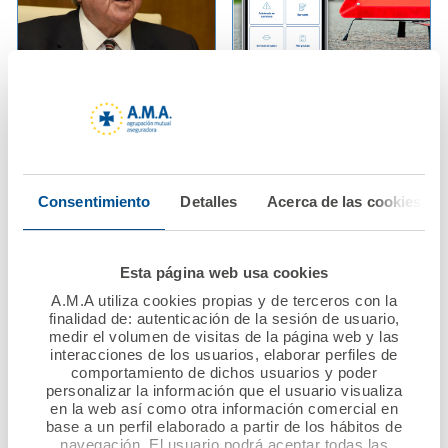
08 febrero 2022
03 febrero 2022
AMA Vida firma
A.M.A. incluye en su
pólizas colectivas de
App el servicio de
Vida con los Colegios
solicitud de asistencia
de Enfermería de
en carretera para el
Consentimiento
Detalles
Acerca de las cookies
Lleida y Girona y con
seguro de Autos
el Colegio de
Protésicos Dentales
Ver noticia
Esta página web usa cookies
de Andalucía
A.M.A utiliza cookies propias y de terceros con la
finalidad de: autenticación de la sesión de usuario,
Ver noticia
medir el volumen de visitas de la página web y las
interacciones de los usuarios, elaborar perfiles de
comportamiento de dichos usuarios y poder
personalizar la información que el usuario visualiza
en la web así como otra información comercial en
base a un perfil elaborado a partir de los hábitos de
navegación. El usuario podrá aceptar todas las