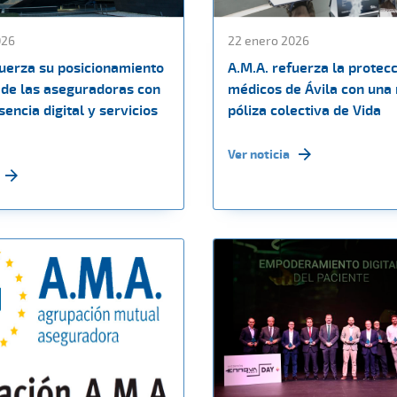
026
22 enero 2026
fuerza su posicionamiento
A.M.A. refuerza la protecc
de las aseguradoras con
médicos de Ávila con una
encia digital y servicios
póliza colectiva de Vida
Ver noticia