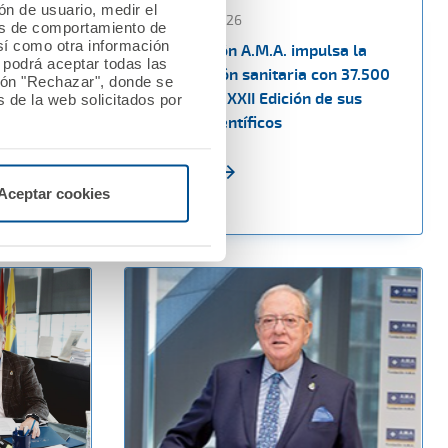
ión de usuario, medir el
13 febrero 2026
les de comportamiento de
así como otra información
a los
La Fundación A.M.A. impulsa la
o podrá aceptar todas las
n las
investigación sanitaria con 37.500
tón "Rechazar", donde se
upo CTO
euros en la XXII Edición de sus
 de la web solicitados por
Premios Científicos
Ver noticia
Aceptar cookies