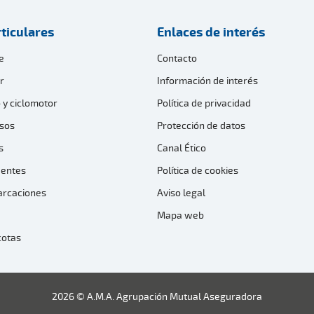
ticulares
Enlaces de interés
e
Contacto
r
Información de interés
 y ciclomotor
Política de privacidad
sos
Protección de datos
s
Canal Ético
dentes
Política de cookies
arcaciones
Aviso legal
Mapa web
cotas
2026 © A.M.A. Agrupación Mutual Aseguradora