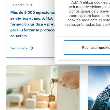
A.M.A utiliza cookies p
10 marzo 2026
27 febrero
volumen de visitas de l
dichos usuarios y poder 
Más de 9.000 agresiones a
La Fundac
comercial en base a un p
sanitarios al año: A.M.A. impulsa
60.000 eu
cookies mediante el bot
formación jurídica y prevención
sociales e
rechazarán todas las cook
para reforzar la protección del
Nacional M
colectivo
Ver noticia
Rechazar cooki
Ver noticia