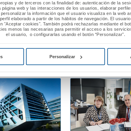
ropias y de terceros con la finalidad de: autenticación de la ses
 2026
13 febrero 2026
a página web y las interacciones de los usuarios, elaborar perfi
personalizar la información que el usuario visualiza en la web 
ión A.M.A. concede
A.M.A. reafirma su apoyo 
erfil elaborado a partir de los hábitos de navegación. El usuari
ros a nueve proyectos
profesionales sanitarios e
ón "Aceptar cookies". También podrá rechazarlas mediante el bo
n la XII edición del Premio
Jornadas PostMIR del Gr
ies menos las necesarias para permitir el acceso a los servicios
el usuario, o configurarlas usando el botón “Personalizar".
utualista Solidario.
Ver noticia
es
Personalizar