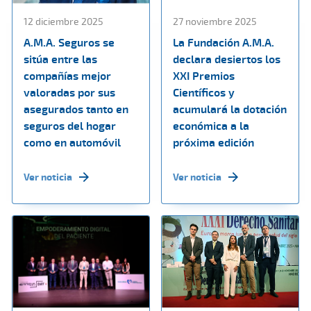
12 diciembre 2025
27 noviembre 2025
A.M.A. Seguros se
La Fundación A.M.A.
sitúa entre las
declara desiertos los
compañías mejor
XXI Premios
valoradas por sus
Científicos y
asegurados tanto en
acumulará la dotación
seguros del hogar
económica a la
como en automóvil
próxima edición
Ver noticia
Ver noticia