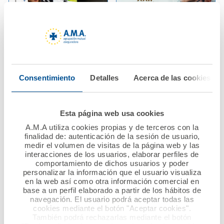
13 febrero 2026
13 febrero 2026
A.M.A. reafirma su
La Fundación A.M.A.
Consentimiento
Detalles
Acerca de las cookies
apoyo a los
impulsa la
profesionales
investigación
sanitarios en las
sanitaria con 37.500
Esta página web usa cookies
Jornadas PostMIR del
euros en la XXII
Grupo CTO
Edición de sus
A.M.A utiliza cookies propias y de terceros con la
finalidad de: autenticación de la sesión de usuario,
Premios Científicos
medir el volumen de visitas de la página web y las
Ver noticia
interacciones de los usuarios, elaborar perfiles de
comportamiento de dichos usuarios y poder
Ver noticia
personalizar la información que el usuario visualiza
en la web así como otra información comercial en
base a un perfil elaborado a partir de los hábitos de
navegación. El usuario podrá aceptar todas las
cookies mediante el botón "Aceptar cookies".
También podrá rechazarlas mediante el botón