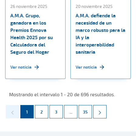
26 noviembre 2025
20 noviembre 2025
A.M.A. Grupo,
A.M.A. defiende la
ganadora en los
necesidad de un
Premios Ennova
marco robusto para la
Health 2025 por su
IA y la
Calculadora del
interoperabilidad
Seguro del Hogar
sanitaria
Ver noticia
Ver noticia
Mostrando el intervalo 1 - 20 de 696 resultados.
Página
Página
Página
Páginas intermedias Use TAB par
Página
1
2
3
...
35