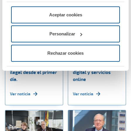
"Rechazar", donde se rechazarán todas las cookies
menos las necesarias para permitir el acceso a los
servicios de la web solicitados por el usuario, o
Aceptar cookies
configurarlas usando el botón “Personalizar".
03 febrero 2026
27 enero 2026
Personalizar
A.M.A. Seguros
A.M.A. refuerza su
refuerza su seguro de
posicionamiento como
hogar con una
una de las
Rechazar cookies
innovadora garantía
aseguradoras con
frente a la ocupación
mejor presencia
ilegal desde el primer
digital y servicios
día.
online
Ver noticia
Ver noticia