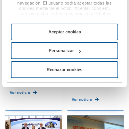
navegación. El usuario podrá aceptar todas las
cookies mediante el botón "Aceptar cookies".
También podrá rechazarlas mediante el botón
"Rechazar", donde se rechazarán todas las cookies
menos las necesarias para permitir el acceso a los
06 junio 2025
30 mayo 2025
servicios de la web solicitados por el usuario, o
Aceptar cookies
configurarlas usando el botón “Personalizar".
Ana Pastor advierte
A.M.A. Grupo ha
sobre el aumento de
obtenido un beneficio
agresiones a
de 23,93 millones de
Personalizar
profesionales
euros en 2024 y
sanitarios y reclama
refuerza su liderazgo
Rechazar cookies
una respuesta legal
como mutua de
firme y homogénea
referencia del sector
sanitario
Ver noticia
Ver noticia