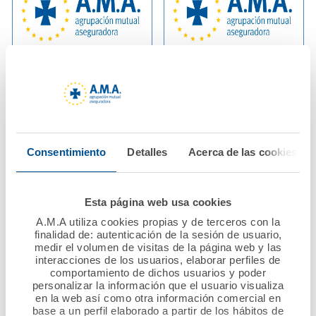
02 julio 2025
13 junio 2025
El Patronato de la
La Fundación A.M.A.
Fundación A.M.A.
lanza la convocatoria
aprueba por
del XII Premio
Consentimiento
Detalles
Acerca de las cookies
unanimidad las
Nacional Mutualista
cuentas anuales de
Solidario dotado con
2024.
60.000 euros
Esta página web usa cookies
A.M.A utiliza cookies propias y de terceros con la
Ver noticia
Ver noticia
finalidad de: autenticación de la sesión de usuario,
medir el volumen de visitas de la página web y las
interacciones de los usuarios, elaborar perfiles de
comportamiento de dichos usuarios y poder
personalizar la información que el usuario visualiza
en la web así como otra información comercial en
base a un perfil elaborado a partir de los hábitos de