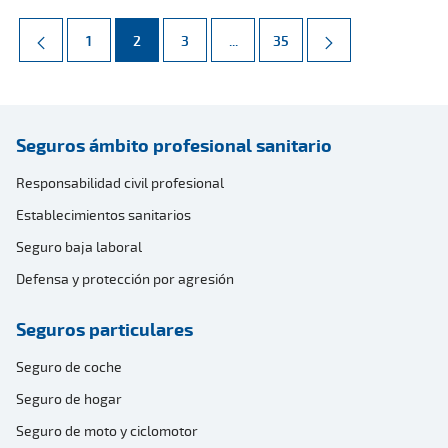
Página
Página
Página
Páginas intermedias Use TAB par
Página
1
2
3
...
35
Seguros ámbito profesional sanitario
Responsabilidad civil profesional
Establecimientos sanitarios
Seguro baja laboral
Defensa y protección por agresión
Seguros particulares
Seguro de coche
Seguro de hogar
Seguro de moto y ciclomotor