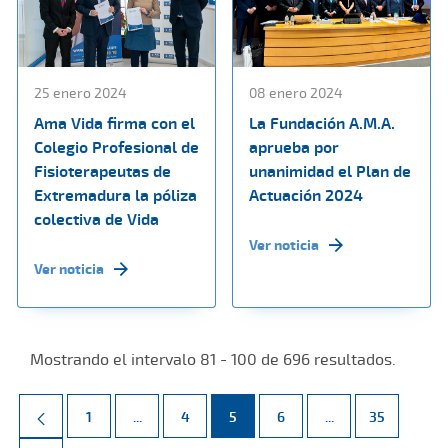
25 enero 2024
08 enero 2024
Ama Vida firma con el
La Fundación A.M.A.
Colegio Profesional de
aprueba por
Fisioterapeutas de
unanimidad el Plan de
Extremadura la póliza
Actuación 2024
colectiva de Vida
Ver noticia
Ver noticia
Mostrando el intervalo 81 - 100 de 696 resultados.
Página
Páginas intermedias Use TAB para desplazarse.
Página
Página
Página
Páginas intermed
Página
1
...
4
5
6
...
35