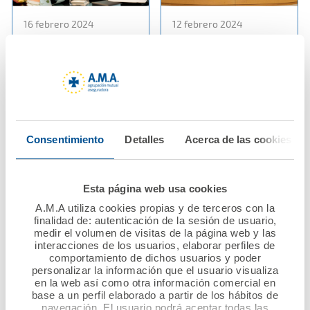
16 febrero 2024
12 febrero 2024
La Fundación A.M.A. y
El Dr. Diego Murillo
el Colegio Oficial de
preside el acto de
Farmacéuticos de
entrega de los X
Castellón renuevan su
Premios Nacional
convenio de
Mutualista Solidario
colaboración
convocados por la
Consentimiento
Detalles
Acerca de las cookies
Fundación A.M.A. que
otorgan 60.000 euros
Ver noticia
a proyectos solidarios
Esta página web usa cookies
A.M.A utiliza cookies propias y de terceros con la
Ver noticia
finalidad de: autenticación de la sesión de usuario,
medir el volumen de visitas de la página web y las
interacciones de los usuarios, elaborar perfiles de
comportamiento de dichos usuarios y poder
personalizar la información que el usuario visualiza
en la web así como otra información comercial en
base a un perfil elaborado a partir de los hábitos de
navegación. El usuario podrá aceptar todas las