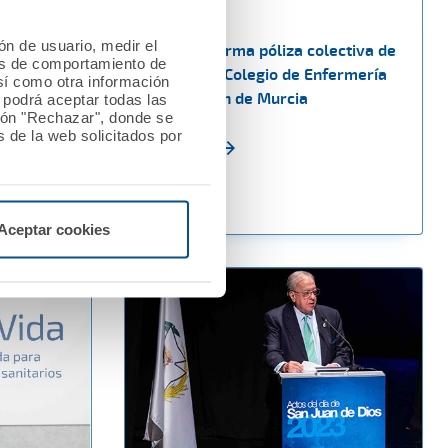
20 abril 2023
ión de usuario, medir el
AMA Vida firma póliza colectiva de
les de comportamiento de
 CGCOM y
vida con el Colegio de Enfermería
así como otra información
de la Región de Murcia
o podrá aceptar todas las
tón "Rechazar", donde se
iedad y
 de la web solicitados por
Ver noticia
Aceptar cookies