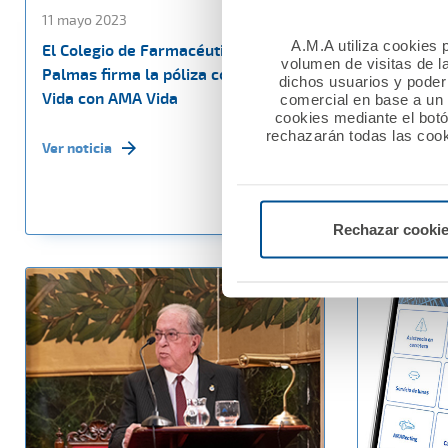
11 mayo 2023
03 mayo 20
A.M.A utiliza cookies p
El Colegio de Farmacéuticos de Las
AMA Vida f
volumen de visitas de l
Palmas firma la póliza colectiva de
de Vida co
dichos usuarios y poder 
Vida con AMA Vida
Médicos d
comercial en base a un p
cookies mediante el bot
rechazarán todas las cook
Ver noticia
Ver noticia
Rechazar cooki