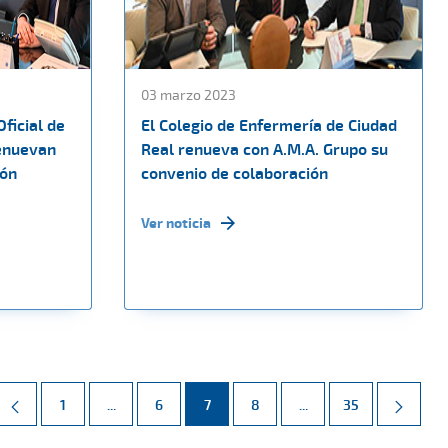
03 marzo 2023
Oficial de
El Colegio de Enfermería de Ciudad
enuevan
Real renueva con A.M.A. Grupo su
ión
convenio de colaboración
Ver noticia
Página
Páginas intermedias Use TAB para desplazarse.
Página
Página
Página
Páginas intermedias 
Página
1
...
6
7
8
...
35