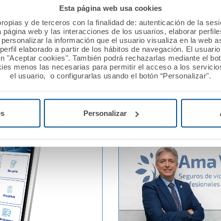
Esta página web usa cookies
23
21 abril 2023
ropias y de terceros con la finalidad de: autenticación de la ses
irma la póliza colectiva
A.M.A. abre su sede para
a página web y las interacciones de los usuarios, elaborar perfi
n el Colegio Oficial de
conmemorar junto con el
personalizar la información que el usuario visualiza en la web 
e Asturias
Diario Médico un siglo
erfil elaborado a partir de los hábitos de navegación. El usuari
ón "Aceptar cookies". También podrá rechazarlas mediante el bo
comprometidos con la soc
ies menos las necesarias para permitir el acceso a los servicios
los médicos
el usuario, o configurarlas usando el botón “Personalizar".
Ver noticia
es
Personalizar