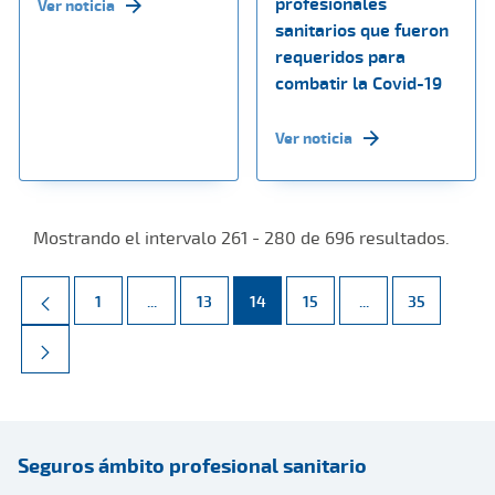
profesionales
Ver noticia
sanitarios que fueron
requeridos para
combatir la Covid-19
Ver noticia
Mostrando el intervalo 261 - 280 de 696 resultados.
Página
Páginas intermedias Use TAB para desplazarse.
Página
Página
Página
Páginas intermed
Página
1
...
13
14
15
...
35
Seguros ámbito profesional sanitario