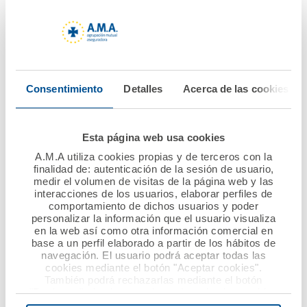
Nuevo convenio de
Atrás La Fundación
colaboración entre
A.M.A. lanza la VIII
A.M.A. y el Colegio de
edición del Premio
Enfermería de
Nacional Mutualista
Gipuzkoa
Solidario dotado con
Consentimiento
Detalles
Acerca de las cookies
60.000 euros
Ver noticia
Ver noticia
Esta página web usa cookies
A.M.A utiliza cookies propias y de terceros con la
finalidad de: autenticación de la sesión de usuario,
medir el volumen de visitas de la página web y las
interacciones de los usuarios, elaborar perfiles de
comportamiento de dichos usuarios y poder
personalizar la información que el usuario visualiza
en la web así como otra información comercial en
base a un perfil elaborado a partir de los hábitos de
navegación. El usuario podrá aceptar todas las
cookies mediante el botón "Aceptar cookies".
28 mayo 2021
18 mayo 2021
También podrá rechazarlas mediante el botón
"Rechazar", donde se rechazarán todas las cookies
A.M.A. aumenta su
Acuerdo de
menos las necesarias para permitir el acceso a los