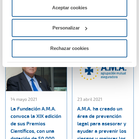
beneficio un 28%
colaboración entre el
servicios de la web solicitados por el usuario, o
Aceptar cookies
hasta superar los 12
Colegio de Enfermería
configurarlas usando el botón “Personalizar".
millones de euros
de Teruel y A.M.A.
Personalizar
Ver noticia
Ver noticia
Rechazar cookies
14 mayo 2021
23 abril 2021
La Fundación A.M.A.
A.M.A. ha creado un
convoca la XIX edición
área de prevención
de sus Premios
legal para asesorar y
Científicos, con una
ayudar a prevenir los
dotación de 50.000
riesgos y mejorar los