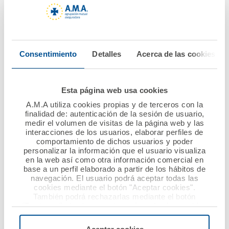
13 febrero 2020
06 febrero 2020
Charla de A.M.A. en el
AMA Vida firma la
Consentimiento
Detalles
Acerca de las cookies
CPIFP AYNADAMAR EN
póliza colectiva de
GRANADA
Vida con el Colegio de
Ópticos-
Esta página web usa cookies
Optometristas de
Ver noticia
A.M.A utiliza cookies propias y de terceros con la
Murcia
finalidad de: autenticación de la sesión de usuario,
medir el volumen de visitas de la página web y las
Ver noticia
interacciones de los usuarios, elaborar perfiles de
comportamiento de dichos usuarios y poder
personalizar la información que el usuario visualiza
en la web así como otra información comercial en
base a un perfil elaborado a partir de los hábitos de
navegación. El usuario podrá aceptar todas las
cookies mediante el botón "Aceptar cookies".
También podrá rechazarlas mediante el botón
"Rechazar", donde se rechazarán todas las cookies
menos las necesarias para permitir el acceso a los
servicios de la web solicitados por el usuario, o