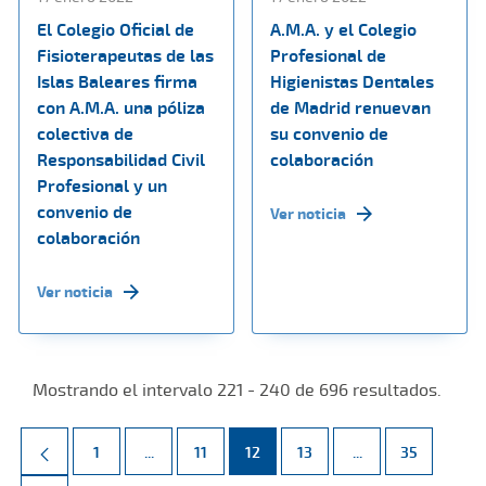
El Colegio Oficial de
A.M.A. y el Colegio
Fisioterapeutas de las
Profesional de
Islas Baleares firma
Higienistas Dentales
con A.M.A. una póliza
de Madrid renuevan
colectiva de
su convenio de
Responsabilidad Civil
colaboración
Profesional y un
convenio de
Ver noticia
colaboración
Ver noticia
Mostrando el intervalo 221 - 240 de 696 resultados.
Página
Páginas intermedias Use TAB para desplazarse.
Página
Página
Página
Páginas intermed
Página
1
...
11
12
13
...
35