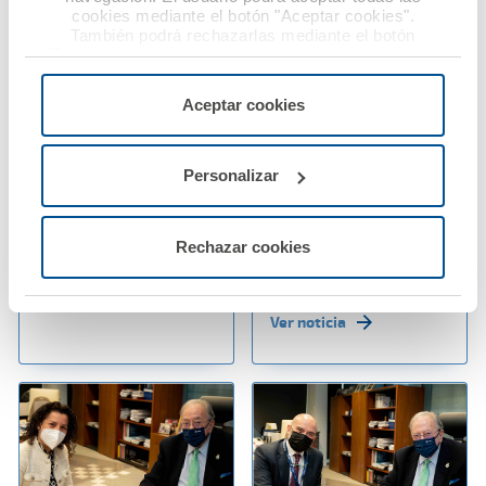
cookies mediante el botón "Aceptar cookies".
También podrá rechazarlas mediante el botón
"Rechazar", donde se rechazarán todas las cookies
menos las necesarias para permitir el acceso a los
servicios de la web solicitados por el usuario, o
24 enero 2022
24 enero 2022
Aceptar cookies
configurarlas usando el botón “Personalizar".
Los médicos sorianos
A.M.A. amplía las
renuevan su convenio
prestaciones de su
Personalizar
de colaboración con
App con el servicio de
A.M.A.
autocita para la
reparación de la luna
Rechazar cookies
del vehículo
Ver noticia
Ver noticia