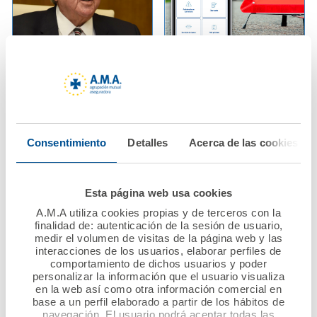
08 febrero 2022
03 febrero 2022
AMA Vida firma
A.M.A. incluye en su
pólizas colectivas de
App el servicio de
Vida con los Colegios
solicitud de asistencia
de Enfermería de
en carretera para el
Consentimiento
Detalles
Acerca de las cookies
Lleida y Girona y con
seguro de Autos
el Colegio de
Protésicos Dentales
Ver noticia
Esta página web usa cookies
de Andalucía
A.M.A utiliza cookies propias y de terceros con la
finalidad de: autenticación de la sesión de usuario,
Ver noticia
medir el volumen de visitas de la página web y las
interacciones de los usuarios, elaborar perfiles de
comportamiento de dichos usuarios y poder
personalizar la información que el usuario visualiza
en la web así como otra información comercial en
base a un perfil elaborado a partir de los hábitos de
navegación. El usuario podrá aceptar todas las